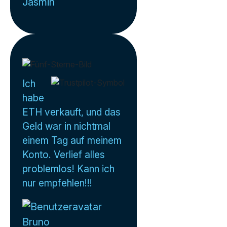
Jasmin
Ich
habe
ETH verkauft, und das
Geld war in nichtmal
einem Tag auf meinem
Konto. Verlief alles
problemlos! Kann ich
nur empfehlen!!!
Bruno