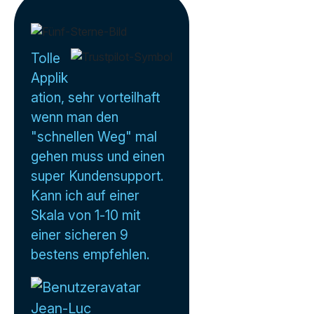
Tolle
Applik
ation, sehr vorteilhaft
wenn man den
"schnellen Weg" mal
gehen muss und einen
super Kundensupport.
Kann ich auf einer
Skala von 1-10 mit
einer sicheren 9
bestens empfehlen.
Jean-Luc