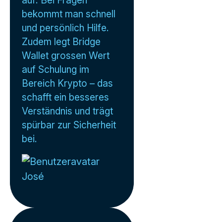
bekommt man schnell
und persönlich Hilfe.
Zudem legt Bridge
Wallet grossen Wert
auf Schulung im
Bereich Krypto – das
schafft ein besseres
Verständnis und trägt
spürbar zur Sicherheit
bei.
José