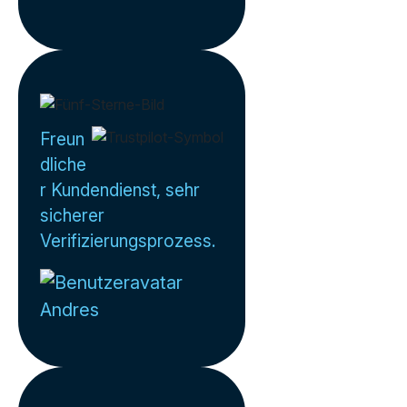
Freun
dliche
r Kundendienst, sehr
sicherer
Verifizierungsprozess.
Andres