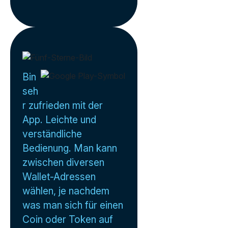
Bin
seh
r zufrieden mit der
App. Leichte und
verständliche
Bedienung. Man kann
zwischen diversen
Wallet-Adressen
wählen, je nachdem
was man sich für einen
Coin oder Token auf