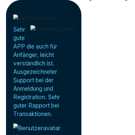
Sehr
gute
APP die auch für
Anfänger, leicht
verständlich ist.
Ausgezeichneter
Support bei der
Anmeldung und
Registration. Sehr
guter Rapport bei
Transaktionen.