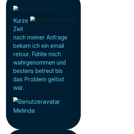
Kurze
Zeit
nach meiner Anfrage
bekam ich ein email
retour. Fühlte mich
wahrgenommen und
bestens betreut bis
das Problem gelöst
war.
Melinda