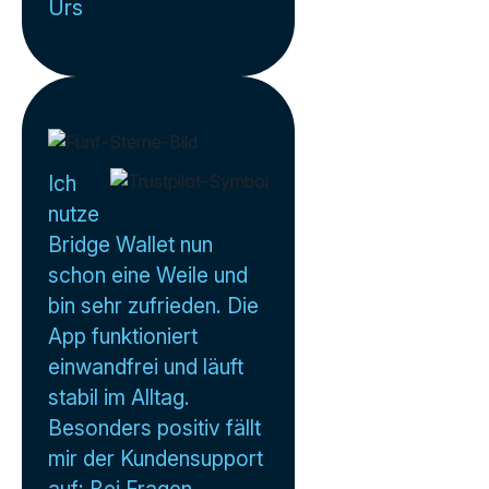
Urs
Ich
nutze
Bridge Wallet nun
schon eine Weile und
bin sehr zufrieden. Die
App funktioniert
einwandfrei und läuft
stabil im Alltag.
Besonders positiv fällt
mir der Kundensupport
auf: Bei Fragen