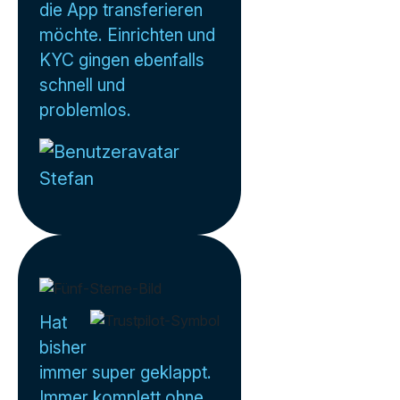
die App transferieren
möchte. Einrichten und
KYC gingen ebenfalls
schnell und
problemlos.
Stefan
Hat
bisher
immer super geklappt.
Immer komplett ohne