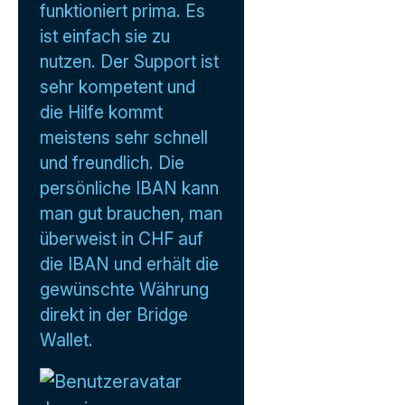
funktioniert prima. Es
ist einfach sie zu
nutzen. Der Support ist
sehr kompetent und
die Hilfe kommt
meistens sehr schnell
und freundlich. Die
persönliche IBAN kann
man gut brauchen, man
überweist in CHF auf
die IBAN und erhält die
gewünschte Währung
direkt in der Bridge
Wallet.