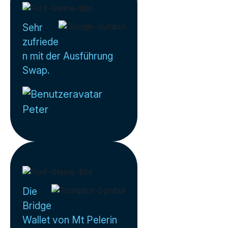
Sehr
zufriede
n mit der Ausführung
Swap.
Peter
Die
Bridge
Wallet von Mt Pelerin