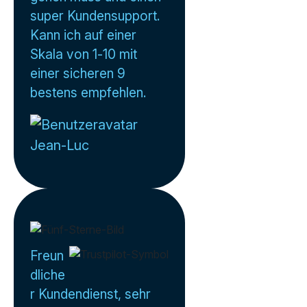
super Kundensupport.
Kann ich auf einer
Skala von 1-10 mit
einer sicheren 9
bestens empfehlen.
Jean-Luc
Freun
dliche
r Kundendienst, sehr