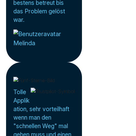
bestens betreut bis
das Problem gelöst
war.
Melinda
Tolle
Applik
ation, sehr vorteilhaft
wenn man den
"schnellen Weg" mal
gehen muss und einen