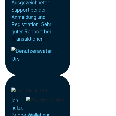
Ausgezeichneter
Support bei der
Anmeldung und
Registration. Sehr
guter Rapport bei
Transaktionen.
Urs
Ich
nutze
Bridge Wallet nun