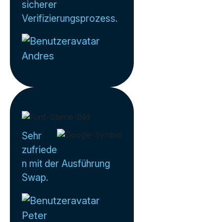
sicherer
Verifizierungsprozess.
Andres
Sehr
zufriede
n mit der Ausführung
Swap.
Peter