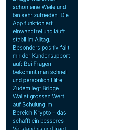
schon eine Weile und
bin sehr zufrieden. Die
App funktioniert
einwandfrei und läuft
stabil im Alltag.
Besonders positiv fällt
mir der Kundensupport
auf: Bei Fragen
bekommt man schnell
und persönlich Hilfe.
Zudem legt Bridge
Wallet grossen Wert
auf Schulung im
Bereich Krypto – das
schafft ein besseres
Verständnis und trägt