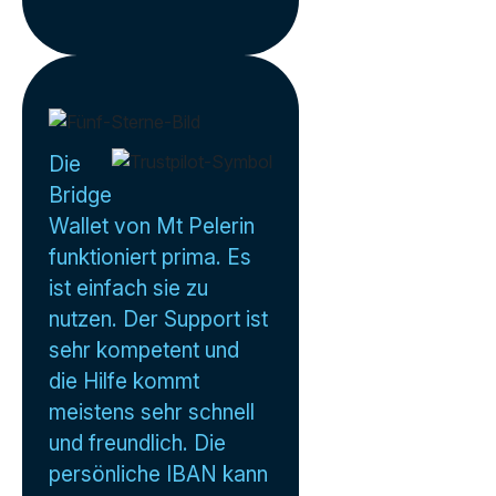
Die
Bridge
Wallet von Mt Pelerin
funktioniert prima. Es
ist einfach sie zu
nutzen. Der Support ist
sehr kompetent und
die Hilfe kommt
meistens sehr schnell
und freundlich. Die
persönliche IBAN kann