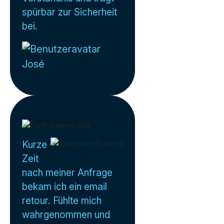
spürbar zur Sicherheit
bei.
José
Kurze
Zeit
nach meiner Anfrage
bekam ich ein email
retour. Fühlte mich
wahrgenommen und