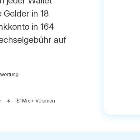
n jeder Wallet
e Gelder in 18
nkkonto in 164
echselgebühr auf
r
🔸
$1Mrd+ Volumen