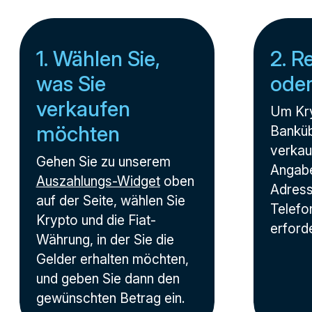
1. Wählen Sie,
2. R
was Sie
ode
verkaufen
Um Kry
möchten
Banküb
verkauf
Gehen Sie zu unserem
Angabe
Auszahlungs-Widget
oben
Adress
auf der Seite, wählen Sie
Telef
Krypto und die Fiat-
erforde
Währung, in der Sie die
Gelder erhalten möchten,
und geben Sie dann den
gewünschten Betrag ein.