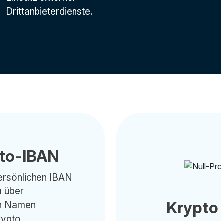
Drittanbieterdienste.
pto-IBAN
persönlichen IBAN
m über
Krypto
en Namen
rypto