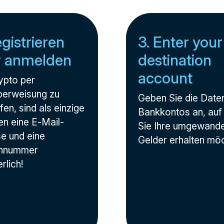
egistrieren
3. Enter your
r anmelden
destination
account
pto per
erweisung zu
Geben Sie die Date
en, sind als einzige
Bankkontos an, au
n eine E-Mail-
Sie Ihre umgewande
e und eine
Gelder erhalten mö
onnummer
rlich!