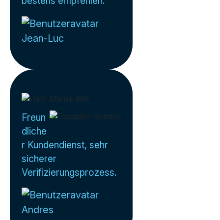
bestens empfehlen.
Jean-Luc
Freun
dliche
r Kundendienst, sehr
sicherer
Verifizierungsprozess.
Andres