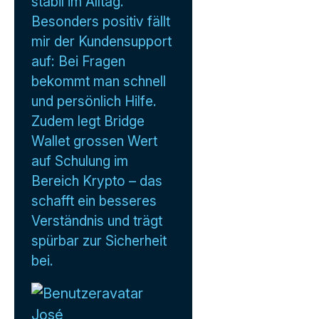
stabil im Alltag.
Besonders positiv fällt
mir der Kundensupport
auf: Bei Fragen
bekommt man schnell
und persönlich Hilfe.
Zudem legt Bridge
Wallet grossen Wert
auf Schulung im
Bereich Krypto – das
schafft ein besseres
Verständnis und trägt
spürbar zur Sicherheit
bei.
José