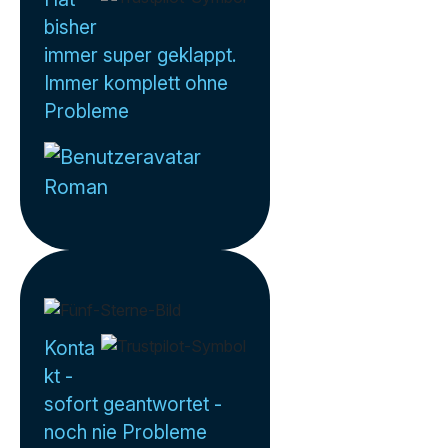
bisher
immer super geklappt.
Immer komplett ohne
Probleme
Roman
Konta
kt -
sofort geantwortet -
noch nie Probleme