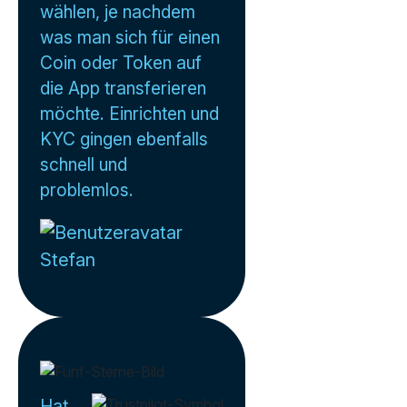
wählen, je nachdem
was man sich für einen
Coin oder Token auf
die App transferieren
möchte. Einrichten und
KYC gingen ebenfalls
schnell und
problemlos.
Stefan
Hat