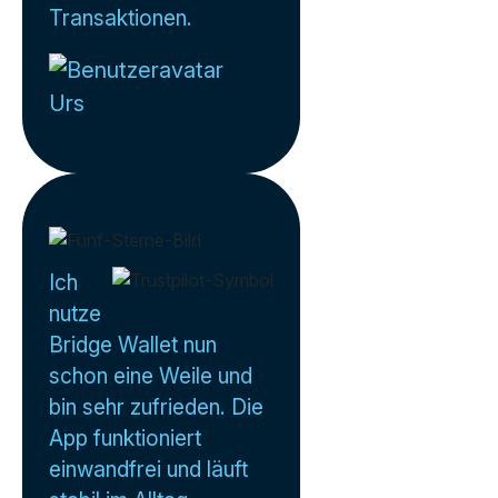
Transaktionen.
Urs
Ich
nutze
Bridge Wallet nun
schon eine Weile und
bin sehr zufrieden. Die
App funktioniert
einwandfrei und läuft