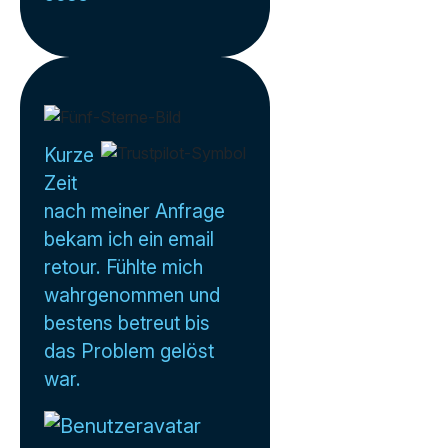
Kurze
Zeit
nach meiner Anfrage
bekam ich ein email
retour. Fühlte mich
wahrgenommen und
bestens betreut bis
das Problem gelöst
war.