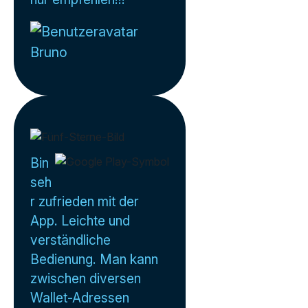
Bruno
Bin
seh
r zufrieden mit der
App. Leichte und
verständliche
Bedienung. Man kann
zwischen diversen
Wallet-Adressen