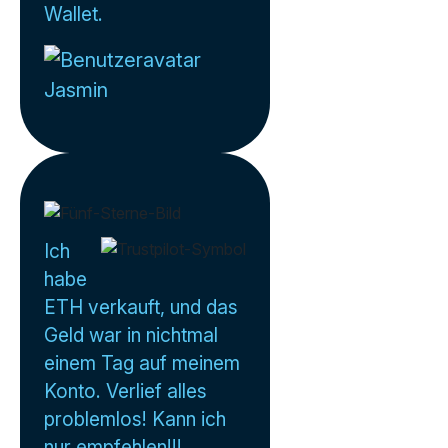
Wallet.
Jasmin
Ich
habe
ETH verkauft, und das
Geld war in nichtmal
einem Tag auf meinem
Konto. Verlief alles
problemlos! Kann ich
nur empfehlen!!!