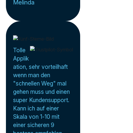
Melinda
Tolle
Applik
ation, sehr vorteilhaft
wenn man den
"schnellen Weg" mal
gehen muss und einen
super Kundensupport.
Kann ich auf einer
Skala von 1-10 mit
einer sicheren 9