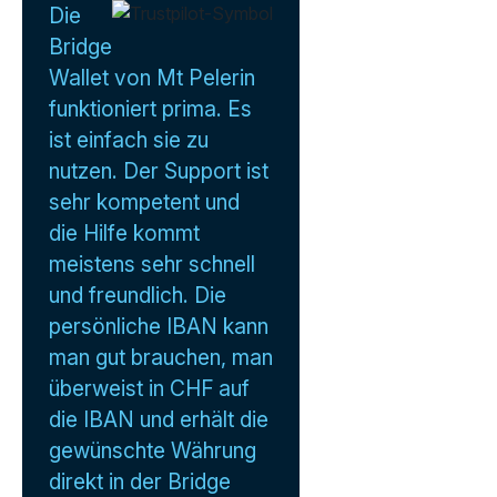
Die
Bridge
Wallet von Mt Pelerin
funktioniert prima. Es
ist einfach sie zu
nutzen. Der Support ist
sehr kompetent und
die Hilfe kommt
meistens sehr schnell
und freundlich. Die
persönliche IBAN kann
man gut brauchen, man
überweist in CHF auf
die IBAN und erhält die
gewünschte Währung
direkt in der Bridge