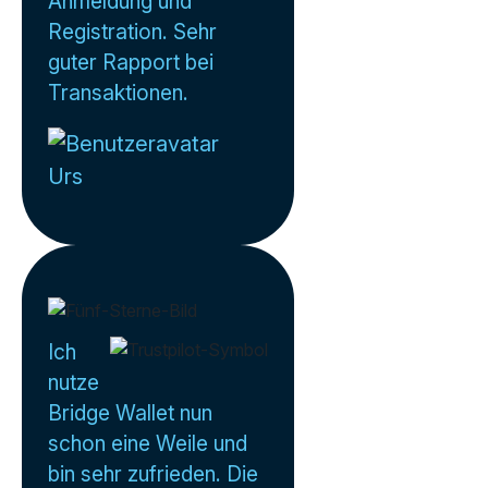
Anmeldung und
Registration. Sehr
guter Rapport bei
Transaktionen.
Urs
Ich
nutze
Bridge Wallet nun
schon eine Weile und
bin sehr zufrieden. Die