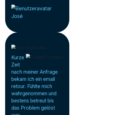
José
Kurze
Zeit
nach meiner Anfrage
bekam ich ein email
retour. Fühlte mich
wahrgenommen und
bestens betreut bis
das Problem gelöst