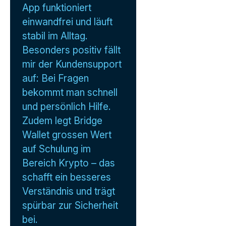
App funktioniert
einwandfrei und läuft
stabil im Alltag.
Besonders positiv fällt
mir der Kundensupport
auf: Bei Fragen
bekommt man schnell
und persönlich Hilfe.
Zudem legt Bridge
Wallet grossen Wert
auf Schulung im
Bereich Krypto – das
schafft ein besseres
Verständnis und trägt
spürbar zur Sicherheit
bei.