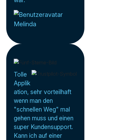
war.
Melinda
Tolle
Applik
ation, sehr vorteilhaft
wenn man den
"schnellen Weg" mal
gehen muss und einen
super Kundensupport.
Kann ich auf einer