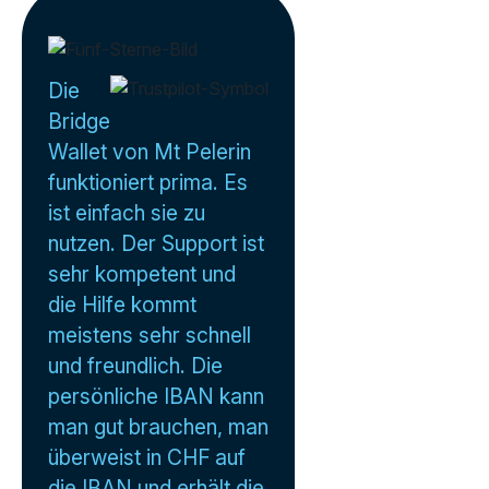
Die
Bridge
Wallet von Mt Pelerin
funktioniert prima. Es
ist einfach sie zu
nutzen. Der Support ist
sehr kompetent und
die Hilfe kommt
meistens sehr schnell
und freundlich. Die
persönliche IBAN kann
man gut brauchen, man
überweist in CHF auf
die IBAN und erhält die