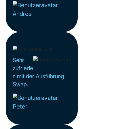
Andres
Sehr
zufriede
n mit der Ausführung
Swap.
Peter