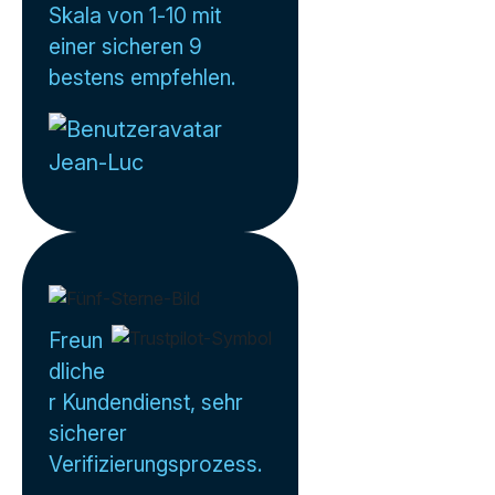
Skala von 1-10 mit
einer sicheren 9
bestens empfehlen.
Jean-Luc
Freun
dliche
r Kundendienst, sehr
sicherer
Verifizierungsprozess.