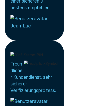
einer sicheren 9
bestens empfehlen.
Jean-Luc
Freun
dliche
r Kundendienst, sehr
sicherer
Verifizierungsprozess.