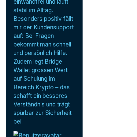
einwandfrei und läuft
stabil im Alltag.
Besonders positiv fällt
mir der Kundensupport
auf: Bei Fragen
bekommt man schnell
und persönlich Hilfe.
Zudem legt Bridge
Wallet grossen Wert
auf Schulung im
Bereich Krypto – das
schafft ein besseres
Verständnis und trägt
spürbar zur Sicherheit
bei.