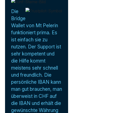
Die
Bridge
Wallet von Mt Pelerin
funktioniert prima. Es
ist einfach sie zu
nutzen. Der Support ist
sehr kompetent und
die Hilfe kommt
meistens sehr schnell
und freundlich. Die
persönliche IBAN kann
man gut brauchen, man
überweist in CHF auf
die IBAN und erhält die
gewünschte Währung