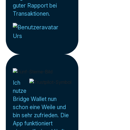
guter Rapport bei
Transaktionen.
Urs
Ich
nutze
Bridge Wallet nun
schon eine Weile und
bin sehr zufrieden. Die
App funktioniert