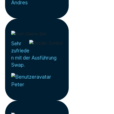
Andres
Sehr
zufriede
n mit der Ausführung
Swap.
Peter