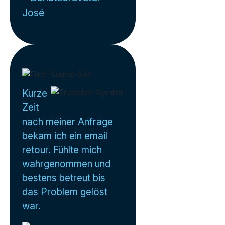
José
Kurze
Zeit
nach meiner Anfrage
bekam ich ein email
retour. Fühlte mich
wahrgenommen und
bestens betreut bis
das Problem gelöst
war.