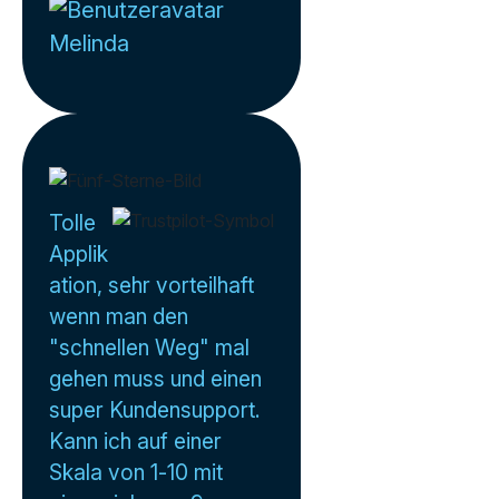
Melinda
Tolle
Applik
ation, sehr vorteilhaft
wenn man den
"schnellen Weg" mal
gehen muss und einen
super Kundensupport.
Kann ich auf einer
Skala von 1-10 mit