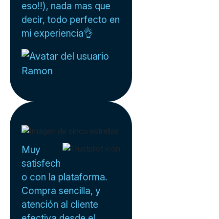
eso!!), nada mas que
decir, todo perfecto en
mi experiencia👌
Ramon
Muy
satisfech
o con la plataforma.
Compra sencilla, y
atención al cliente
efectiva desde el