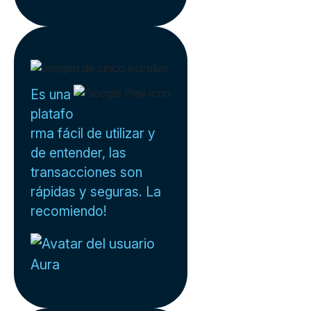
Es una
platafo
rma fácil de utilizar y
de entender, las
transacciones son
rápidas y seguras. La
recomiendo!
Aura