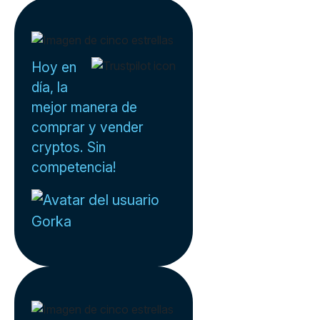
Hoy en
día, la
mejor manera de
comprar y vender
cryptos. Sin
competencia!
Gorka