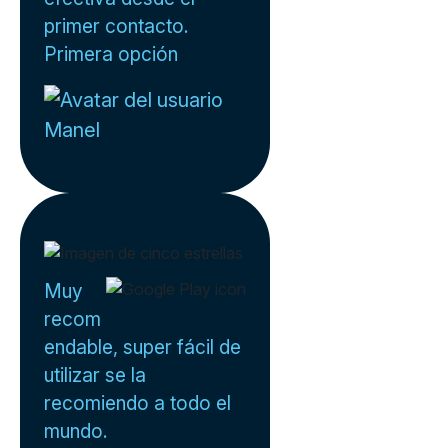
primer contacto.
Primera opción
Manel
Muy
recom
endable, super fácil de
utilizar se la
recomiendo a todo el
mundo.