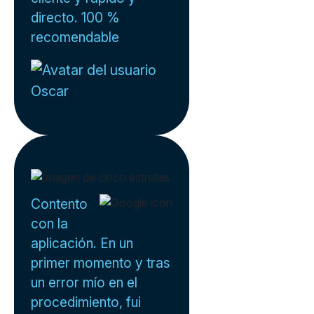
directo. 100 %
recomendable
Oscar
Contento
con la
aplicación. En un
primer momento y tras
un error mío en el
procedimiento, fui