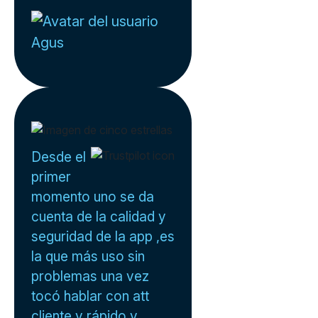
Agus
Desde el
primer
momento uno se da
cuenta de la calidad y
seguridad de la app ,es
la que más uso sin
problemas una vez
tocó hablar con att
cliente y rápido y