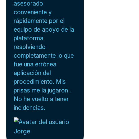
asesorado
conveniente y
rápidamente por el
equipo de apoyo de la
plataforma
resolviendo
completamente lo que
fue una errónea
aplicación del
procedimiento. Mis
prisas me la jugaron .
No he vuelto a tener
incidencias.
Jorge