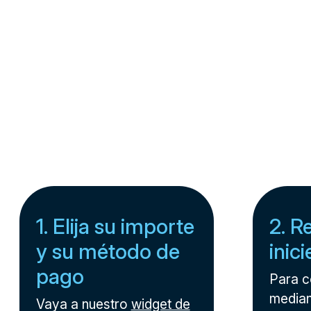
1. Elija su importe
2. R
y su método de
inic
pago
Para 
median
Vaya a nuestro
widget de