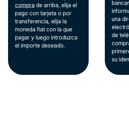
bancari
compra
de arriba, elija el
inform
pago con tarjeta o por
una di
transferencia, elija la
electr
moneda fiat con la que
de tel
pagar y luego introduzca
compra
el importe deseado.
primer
su iden