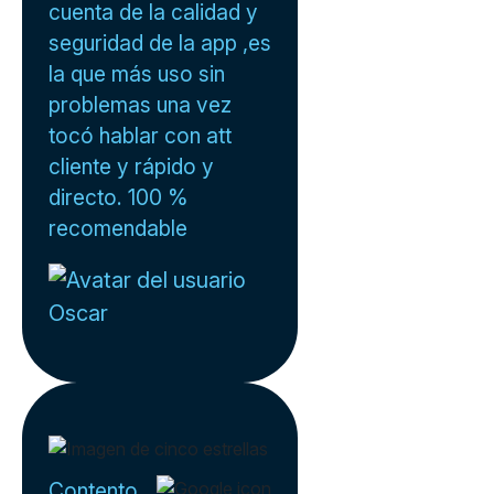
cuenta de la calidad y
seguridad de la app ,es
la que más uso sin
problemas una vez
tocó hablar con att
cliente y rápido y
directo. 100 %
recomendable
Oscar
Contento