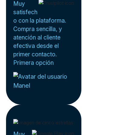
Muy
satisfech
o con la plataforma.
Compra sencilla, y
atención al cliente
efectiva desde el
primer contacto.
Primera opción
Manel
Muy