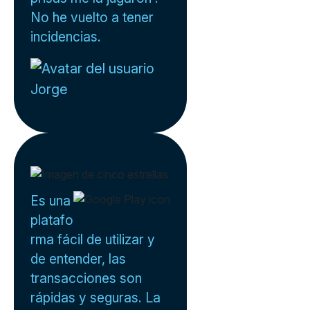
No he vuelto a tener
incidencias.
Jorge
Es una
platafo
rma fácil de utilizar y
de entender, las
transacciones son
rápidas y seguras. La