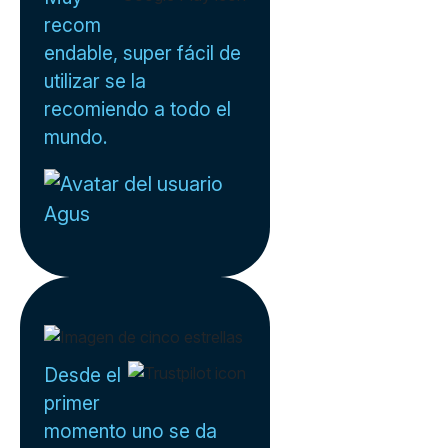
recom
endable, super fácil de
utilizar se la
recomiendo a todo el
mundo.
Agus
Desde el
primer
momento uno se da