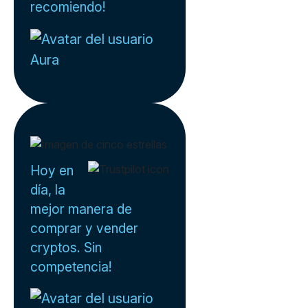
recomiendo!
Aura
Hoy en
día, la
mejor manera de
comprar y vender
cryptos. Sin
competencia!