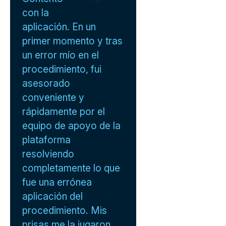
con la
aplicación. En un
primer momento y tras
un error mío en el
procedimiento, fui
asesorado
conveniente y
rápidamente por el
equipo de apoyo de la
plataforma
resolviendo
completamente lo que
fue una errónea
aplicación del
procedimiento. Mis
prisas me la jugaron .