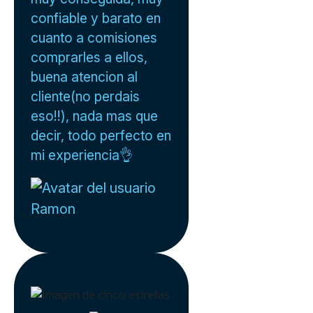
confiable y barato en
cuanto a comisiones
comprarles a ellos,
buena atencion al
cliente(no perdais
eso!!), nada mas que
decir, todo perfecto en
mi experiencia👌
Ramon