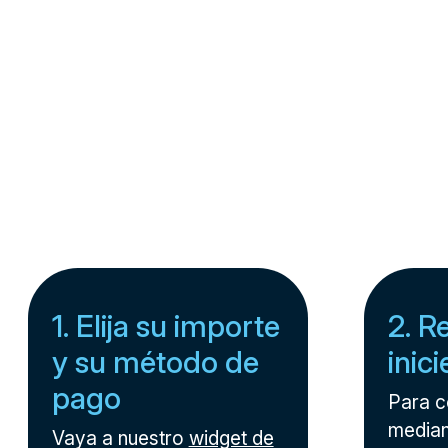
1. Elija su importe
2. R
y su método de
inic
pago
Para 
median
Vaya a nuestro
widget de