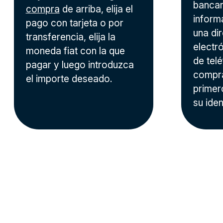
bancari
compra
de arriba, elija el
inform
pago con tarjeta o por
una di
transferencia, elija la
electr
moneda fiat con la que
de tel
pagar y luego introduzca
compra
el importe deseado.
primer
su iden