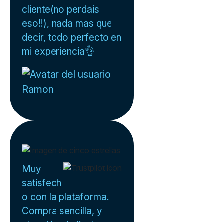
cliente(no perdais
eso!!), nada mas que
decir, todo perfecto en
mi experiencia👌
Ramon
Muy
satisfech
o con la plataforma.
Compra sencilla, y