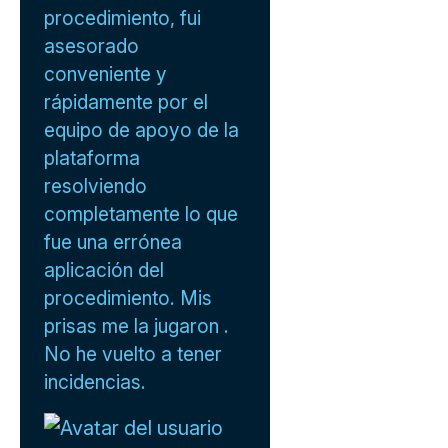
procedimiento, fui
asesorado
conveniente y
rápidamente por el
equipo de apoyo de la
plataforma
resolviendo
completamente lo que
fue una errónea
aplicación del
procedimiento. Mis
prisas me la jugaron .
No he vuelto a tener
incidencias.