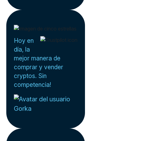
Hoy en
día, la
mejor manera de
comprar y vender
cryptos. Sin
competencia!
Gorka