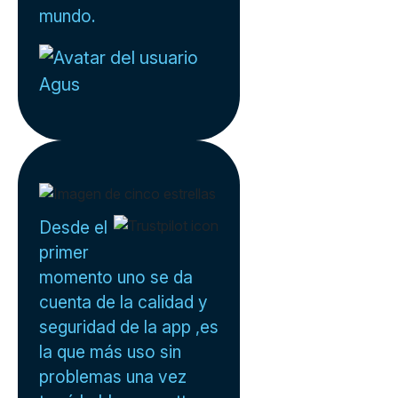
mundo.
Agus
Desde el
primer
momento uno se da
cuenta de la calidad y
seguridad de la app ,es
la que más uso sin
problemas una vez