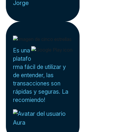
Jorge
Es una
platafo
rma fácil de utilizar y
de entender, las
transacciones son
rápidas y seguras. La
recomiendo!
Aura