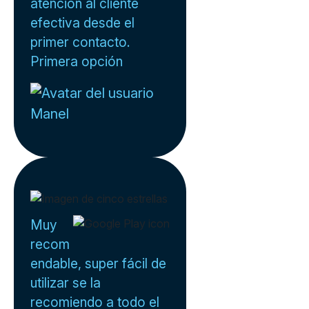
atención al cliente
efectiva desde el
primer contacto.
Primera opción
Manel
Muy
recom
endable, super fácil de
utilizar se la
recomiendo a todo el