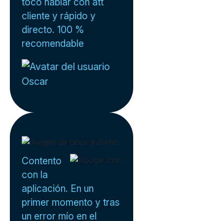
tocó hablar con att
cliente y rápido y
directo. 100 %
recomendable
Oscar
Contento
con la
aplicación. En un
primer momento y tras
un error mío en el