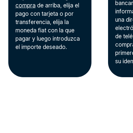
bancari
compra
de arriba, elija el
inform
pago con tarjeta o por
una di
transferencia, elija la
electr
moneda fiat con la que
de tel
pagar y luego introduzca
compra
el importe deseado.
primer
su iden