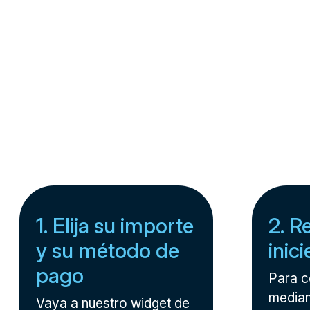
1. Elija su importe
2. R
y su método de
inic
pago
Para 
median
Vaya a nuestro
widget de