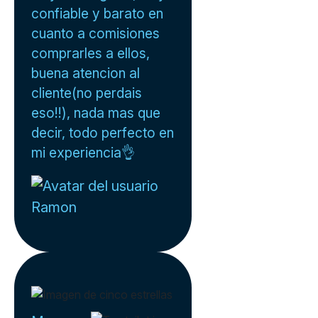
confiable y barato en
cuanto a comisiones
comprarles a ellos,
buena atencion al
cliente(no perdais
eso!!), nada mas que
decir, todo perfecto en
mi experiencia👌
Ramon