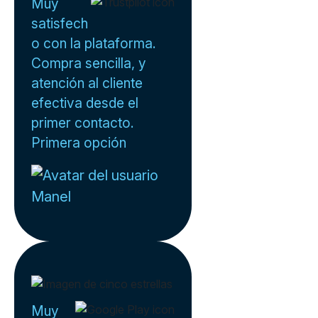
Muy
satisfech
o con la plataforma.
Compra sencilla, y
atención al cliente
efectiva desde el
primer contacto.
Primera opción
Manel
Muy