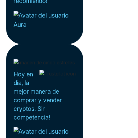
recomiendo!
Aura
Hoy en
día, la
mejor manera de
comprar y vender
cryptos. Sin
competencia!