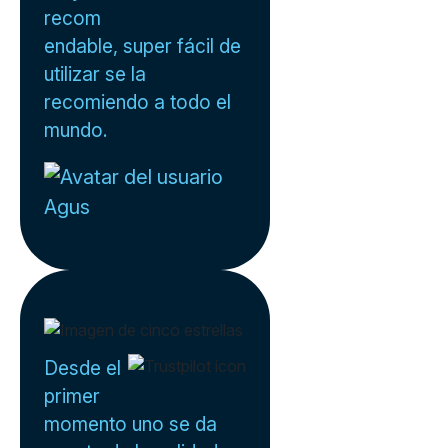
recom
endable, super fácil de
utilizar se la
recomiendo a todo el
mundo.
Agus
Desde el
primer
momento uno se da