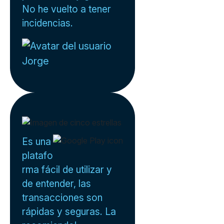
No he vuelto a tener
incidencias.
Jorge
Es una
platafo
rma fácil de utilizar y
de entender, las
transacciones son
rápidas y seguras. La