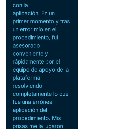
con la
aplicación. En un
primer momento y tras
un error mío en el
procedimiento, fui
asesorado
conveniente y
rápidamente por el
equipo de apoyo de la
plataforma
resolviendo
completamente lo que
fue una errónea
aplicación del
procedimiento. Mis
prisas me la jugaron .