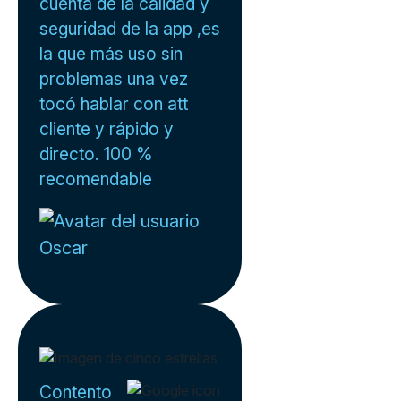
cuenta de la calidad y
seguridad de la app ,es
la que más uso sin
problemas una vez
tocó hablar con att
cliente y rápido y
directo. 100 %
recomendable
Oscar
Contento