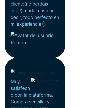
cliente(no perdais
eso!!), nada mas que
decir, todo perfecto en
mi experiencia👌
Ramon
Muy
satisfech
o con la plataforma.
Compra sencilla, y