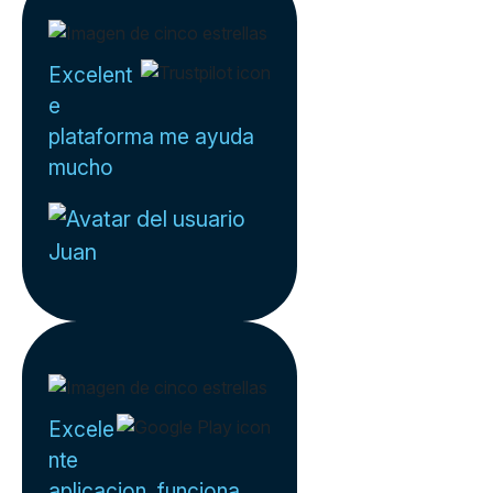
Excelent
e
plataforma me ayuda
mucho
Juan
Excele
nte
aplicacion, funciona