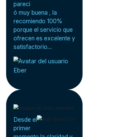
pareci
ó muy buena , la
recomiendo 100%
porque el servicio que
ofrecen es excelente y
satisfactorio...
Eber
Desde el
primer
momento la claridad y