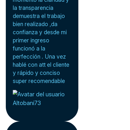
la transparencia
demuestra el trabajo
bien realizado ,da
confianza y desde mi
primer ingreso
funcionó a la
perfección . Una vez
hablé con att el cliente
y rápido y conciso
super recomendable
Altobani73