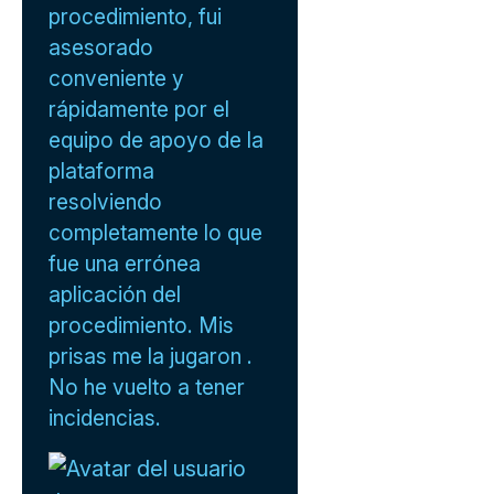
procedimiento, fui
asesorado
conveniente y
rápidamente por el
equipo de apoyo de la
plataforma
resolviendo
completamente lo que
fue una errónea
aplicación del
procedimiento. Mis
prisas me la jugaron .
No he vuelto a tener
incidencias.