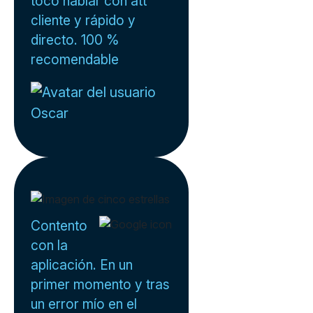
tocó hablar con att
cliente y rápido y
directo. 100 %
recomendable
Oscar
Contento
con la
aplicación. En un
primer momento y tras
un error mío en el