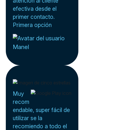
atención al cliente
efectiva desde el
primer contacto.
Primera opción
Manel
Muy
recom
endable, super fácil de
utilizar se la
recomiendo a todo el