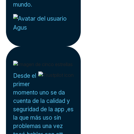
mundo.
Agus
Desde el
primer
momento uno se da
cuenta de la calidad y
seguridad de la app ,es
la que más uso sin
problemas una vez