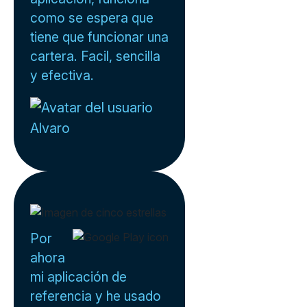
como se espera que
tiene que funcionar una
cartera. Facil, sencilla
y efectiva.
Alvaro
Por
ahora
mi aplicación de
referencia y he usado