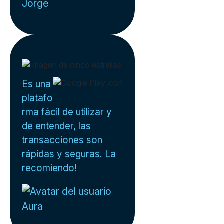
Jorge
Es una
platafo
rma fácil de utilizar y
de entender, las
transacciones son
rápidas y seguras. La
recomiendo!
Aura