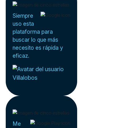
Siempre
uso esta
plataforma para
buscar lo que más
necesito es rápida y
eficaz.
Villalobos
Me