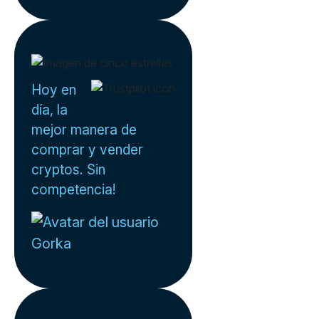
Hoy en
día, la
mejor manera de
comprar y vender
cryptos. Sin
competencia!
Gorka