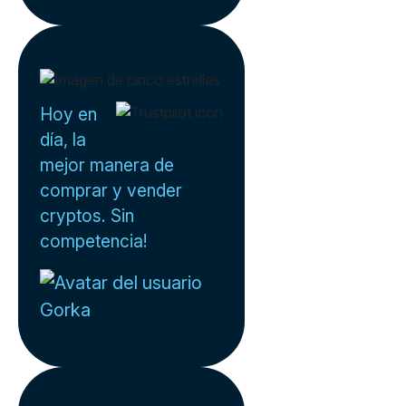
Hoy en
día, la
mejor manera de
comprar y vender
cryptos. Sin
competencia!
Gorka