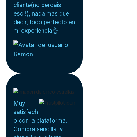
cliente(no perdais
eso!!), nada mas que
decir, todo perfecto en
mi experiencia👌
Ramon
Muy
satisfech
o con la plataforma.
Compra sencilla, y