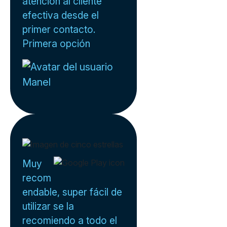
atención al cliente
efectiva desde el
primer contacto.
Primera opción
Manel
Muy
recom
endable, super fácil de
utilizar se la
recomiendo a todo el