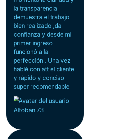
la transparencia
demuestra el trabajo
bien realizado ,da
confianza y desde mi
primer ingreso
funcionó a la
perfección . Una vez
hablé con att el cliente
y rápido y conciso
super recomendable
Altobani73