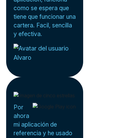
como se espera que
tiene que funcionar una
cartera. Facil, sencilla
y efectiva.
Alvaro
Por
ahora
mi aplicación de
referencia y he usado