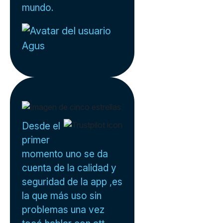
mundo.
Agus
Desde el
primer
momento uno se da
cuenta de la calidad y
seguridad de la app ,es
la que más uso sin
problemas una vez