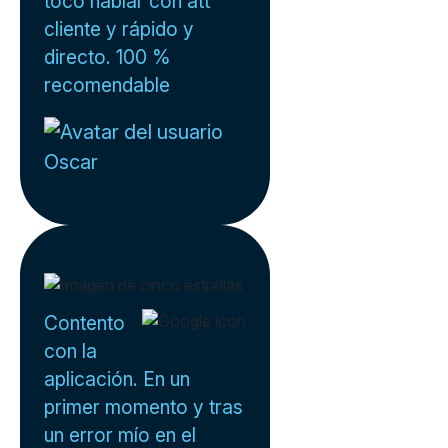
tocó hablar con att
cliente y rápido y
directo. 100 %
recomendable
Oscar
Contento
con la
aplicación. En un
primer momento y tras
un error mío en el