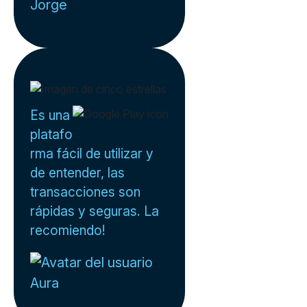
Jorge
Es una
platafo
rma fácil de utilizar y
de entender, las
transacciones son
rápidas y seguras. La
recomiendo!
Aura