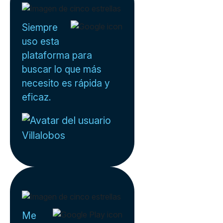
Siempre
uso esta
plataforma para
buscar lo que más
necesito es rápida y
eficaz.
Villalobos
Me