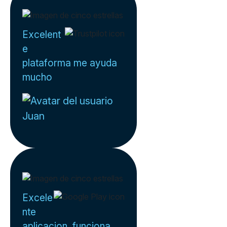
Excelent
e
plataforma me ayuda
mucho
Juan
Excele
nte
aplicacion, funciona