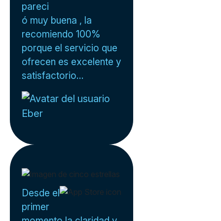
pareci
ó muy buena , la
recomiendo 100%
porque el servicio que
ofrecen es excelente y
satisfactorio...
Eber
Desde el
primer
momento la claridad y