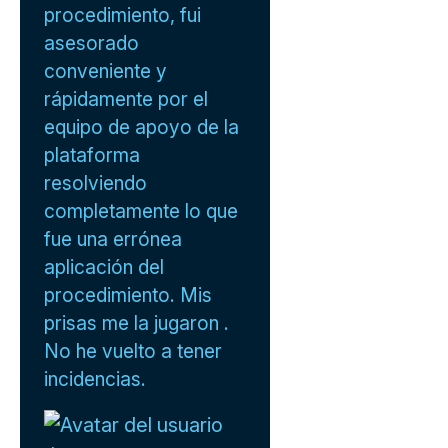
procedimiento, fui
asesorado
conveniente y
rápidamente por el
equipo de apoyo de la
plataforma
resolviendo
completamente lo que
fue una errónea
aplicación del
procedimiento. Mis
prisas me la jugaron .
No he vuelto a tener
incidencias.