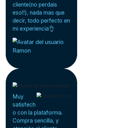
cliente(no perdais
eso!!), nada mas que
decir, todo perfecto en
mi experiencia👌
Ramon
Muy
satisfech
o con la plataforma.
Compra sencilla, y