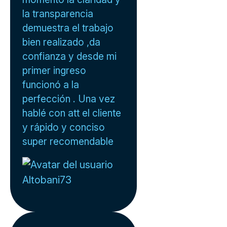
la transparencia
demuestra el trabajo
bien realizado ,da
confianza y desde mi
primer ingreso
funcionó a la
perfección . Una vez
hablé con att el cliente
y rápido y conciso
super recomendable
Altobani73