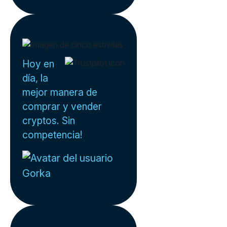
Hoy en
día, la
mejor manera de
comprar y vender
cryptos. Sin
competencia!
Gorka