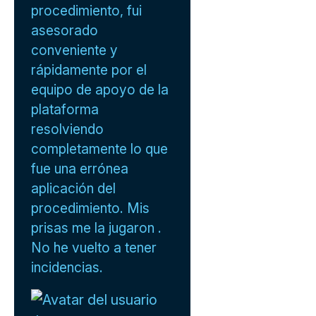
procedimiento, fui
asesorado
conveniente y
rápidamente por el
equipo de apoyo de la
plataforma
resolviendo
completamente lo que
fue una errónea
aplicación del
procedimiento. Mis
prisas me la jugaron .
No he vuelto a tener
incidencias.