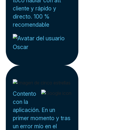
tocó hablar con att
cliente y rápido y
directo. 100 %
recomendable
Oscar
Contento
con la
aplicación. En un
primer momento y tras
un error mío en el