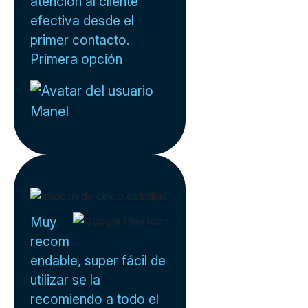
atención al cliente
efectiva desde el
primer contacto.
Primera opción
Manel
Muy
recom
endable, super fácil de
utilizar se la
recomiendo a todo el