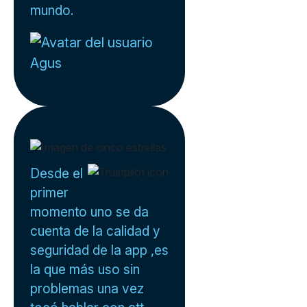
mundo.
Agus
Desde el
primer
momento uno se da
cuenta de la calidad y
seguridad de la app ,es
la que más uso sin
problemas una vez