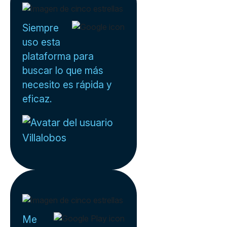
Siempre
uso esta
plataforma para
buscar lo que más
necesito es rápida y
eficaz.
Villalobos
Me