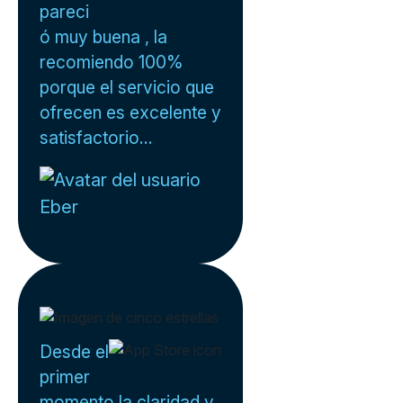
pareci
ó muy buena , la
recomiendo 100%
porque el servicio que
ofrecen es excelente y
satisfactorio...
Eber
Desde el
primer
momento la claridad y