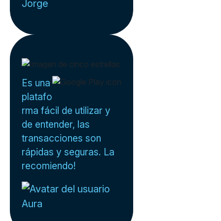
Jorge
Es una
platafo
rma fácil de utilizar y
de entender, las
transacciones son
rápidas y seguras. La
recomiendo!
Aura