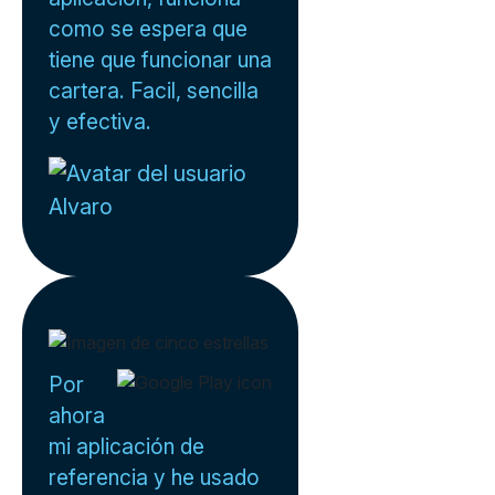
como se espera que
tiene que funcionar una
cartera. Facil, sencilla
y efectiva.
Alvaro
Por
ahora
mi aplicación de
referencia y he usado