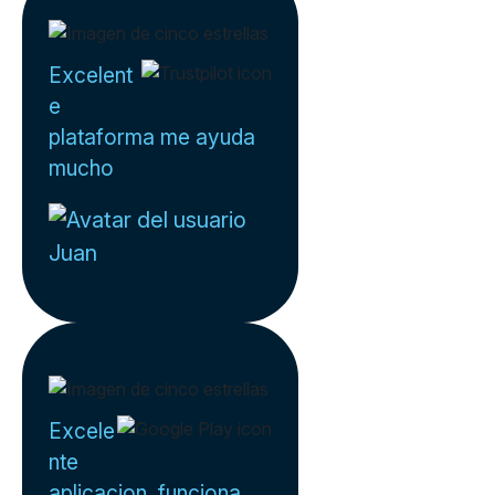
Excelent
e
plataforma me ayuda
mucho
Juan
Excele
nte
aplicacion, funciona