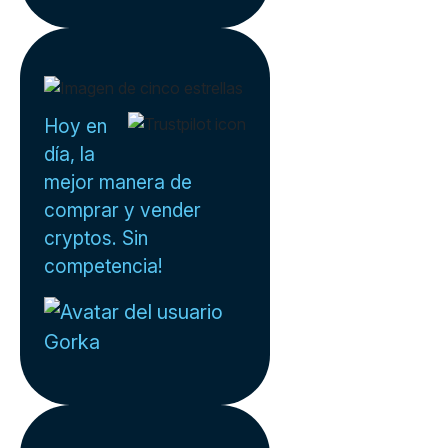
Hoy en
día, la
mejor manera de
comprar y vender
cryptos. Sin
competencia!
Gorka