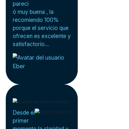
pareci
ó muy buena , la
recomiendo 100%
porque el servicio que
ofrecen es excelente y
satisfactorio...
Eber
Desde el
primer
momento la claridad y