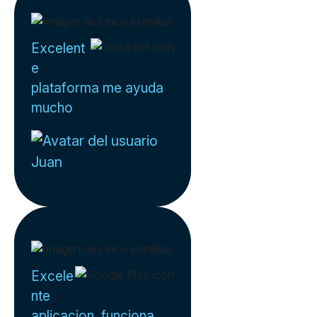
Excelent
e
plataforma me ayuda
mucho
Juan
Excele
nte
aplicacion, funciona