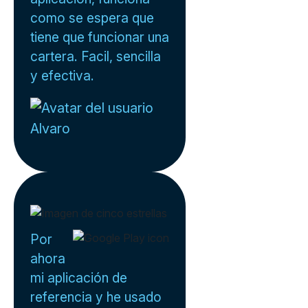
como se espera que
tiene que funcionar una
cartera. Facil, sencilla
y efectiva.
Alvaro
Por
ahora
mi aplicación de
referencia y he usado