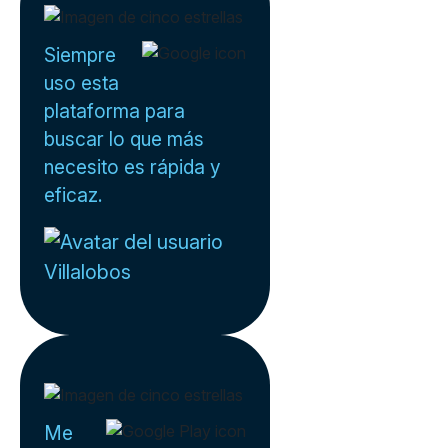
Siempre
uso esta
plataforma para
buscar lo que más
necesito es rápida y
eficaz.
Villalobos
Me