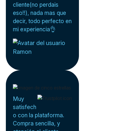
cliente(no perdais
eso!!), nada mas que
decir, todo perfecto en
mi experiencia👌
Ramon
Muy
satisfech
o con la plataforma.
Compra sencilla, y