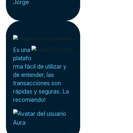
Jorge
Es una
platafo
rma fácil de utilizar y
de entender, las
transacciones son
rápidas y seguras. La
recomiendo!
Aura