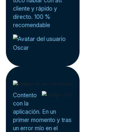
tocó hablar con att
cliente y rápido y
directo. 100 %
recomendable
Oscar
Contento
con la
aplicación. En un
primer momento y tras
un error mío en el