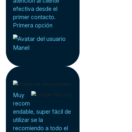
atención al cliente
efectiva desde el
primer contacto.
Primera opción
Manel
Muy
recom
endable, super fácil de
utilizar se la
recomiendo a todo el