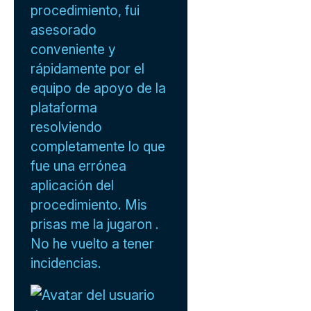
procedimiento, fui
asesorado
conveniente y
rápidamente por el
equipo de apoyo de la
plataforma
resolviendo
completamente lo que
fue una errónea
aplicación del
procedimiento. Mis
prisas me la jugaron .
No he vuelto a tener
incidencias.