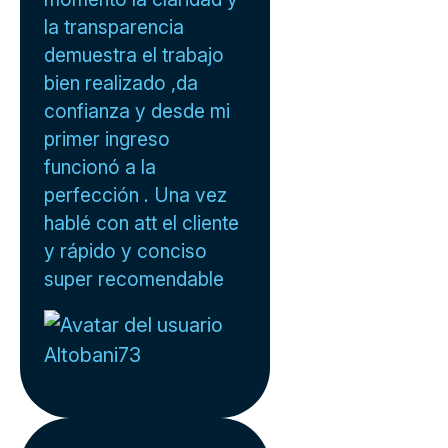
la transparencia
demuestra el trabajo
bien realizado ,da
confianza y desde mi
primer ingreso
funcionó a la
perfección . Una vez
hablé con att el cliente
y rápido y conciso
super recomendable
Altobani73