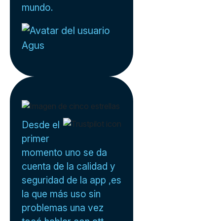
mundo.
Agus
Desde el
primer
momento uno se da
cuenta de la calidad y
seguridad de la app ,es
la que más uso sin
problemas una vez