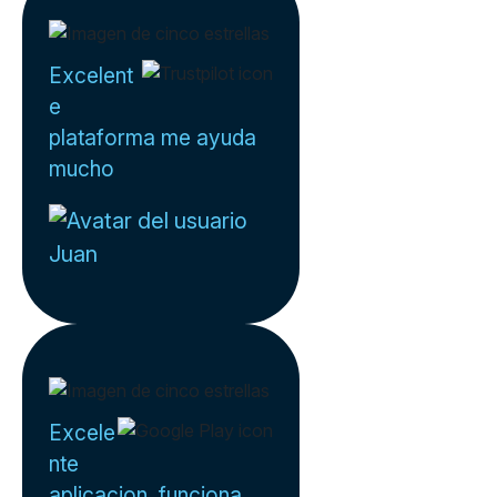
Excelent
e
plataforma me ayuda
mucho
Juan
Excele
nte
aplicacion, funciona