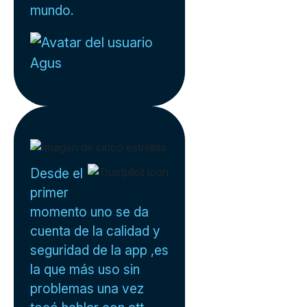
mundo.
Agus
Desde el
primer
momento uno se da
cuenta de la calidad y
seguridad de la app ,es
la que más uso sin
problemas una vez