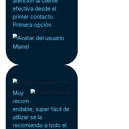
atención al cliente
efectiva desde el
primer contacto.
Primera opción
Manel
Muy
recom
endable, super fácil de
utilizar se la
recomiendo a todo el