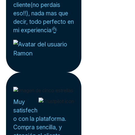
cliente(no perdais
eso!!), nada mas que
decir, todo perfecto en
mi experiencia👌
Ramon
Muy
satisfech
o con la plataforma.
Compra sencilla, y