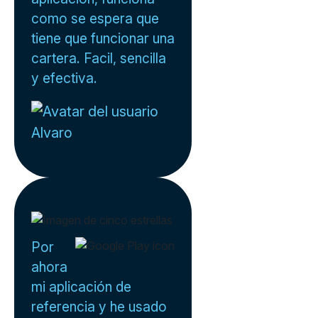
como se espera que
tiene que funcionar una
cartera. Facil, sencilla
y efectiva.
Alvaro
Por
ahora
mi aplicación de
referencia y he usado