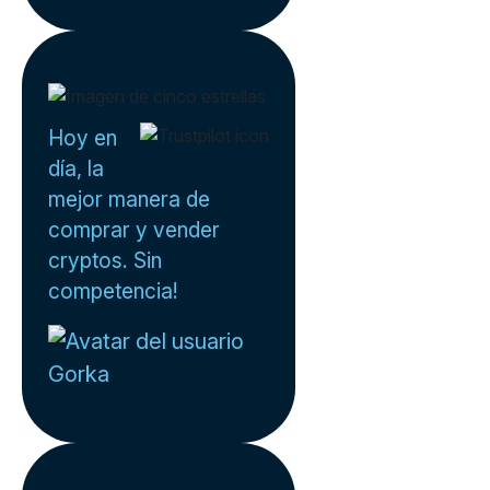
Hoy en
día, la
mejor manera de
comprar y vender
cryptos. Sin
competencia!
Gorka