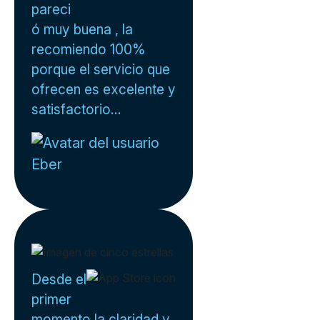
pareci
ó muy buena , la
recomiendo 100%
porque el servicio que
ofrecen es excelente y
satisfactorio...
Eber
Desde el
primer
momento la claridad y