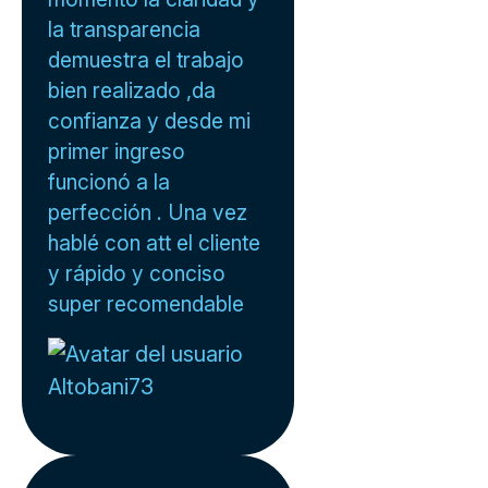
la transparencia
demuestra el trabajo
bien realizado ,da
confianza y desde mi
primer ingreso
funcionó a la
perfección . Una vez
hablé con att el cliente
y rápido y conciso
super recomendable
Altobani73