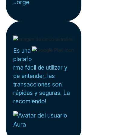
Jorge
Es una
platafo
rma fácil de utilizar y
de entender, las
transacciones son
rápidas y seguras. La
recomiendo!
Aura