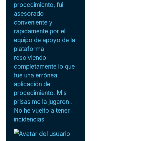
procedimiento, fui
asesorado
conveniente y
rápidamente por el
equipo de apoyo de la
plataforma
resolviendo
completamente lo que
fue una errónea
aplicación del
procedimiento. Mis
prisas me la jugaron .
No he vuelto a tener
incidencias.