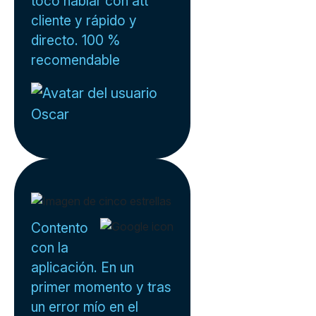
tocó hablar con att
cliente y rápido y
directo. 100 %
recomendable
Oscar
Contento
con la
aplicación. En un
primer momento y tras
un error mío en el