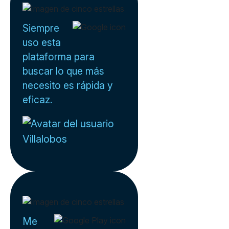
Siempre
uso esta
plataforma para
buscar lo que más
necesito es rápida y
eficaz.
Villalobos
Me