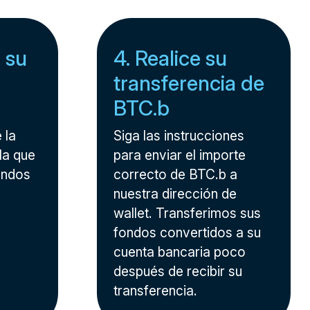
 su
4. Realice su
transferencia de
BTC.b
 la
Siga las instrucciones
la que
para enviar el importe
ondos
correcto de BTC.b a
nuestra dirección de
wallet. Transferimos sus
fondos convertidos a su
cuenta bancaria poco
después de recibir su
transferencia.