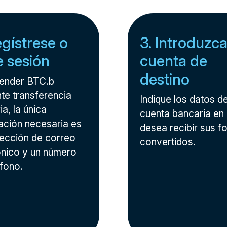
egístrese o
3. Introduzca
ie sesión
cuenta de
destino
ender BTC.b
te transferencia
Indique los datos de
a, la única
cuenta bancaria en 
ación necesaria es
desea recibir sus f
rección de correo
convertidos.
ónico y un número
éfono.