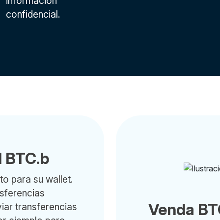
información
confidencial.
N BTC.b
o para su wallet.
sferencias
Venda BTC
iar transferencias