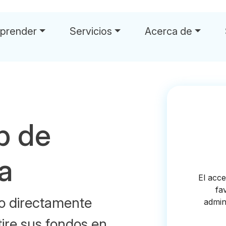
prender
Servicios
Acerca de
b de
la
vo directamente
tire sus fondos en