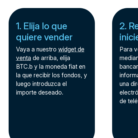
1. Elija lo que
2. R
quiere vender
inic
Vaya a nuestro
widget de
Para v
venta
de arriba, elija
median
BTC.b y la moneda fiat en
bancari
la que recibir los fondos, y
inform
luego introduzca el
una di
importe deseado.
electr
de tel