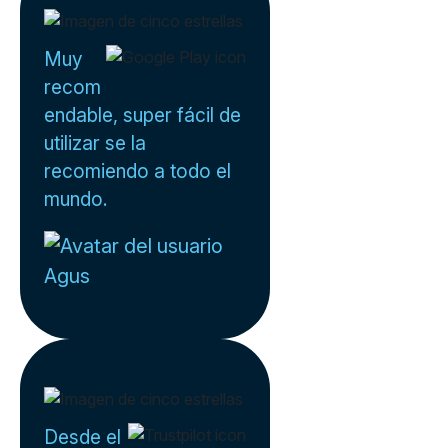
Muy
recom
endable, super fácil de
utilizar se la
recomiendo a todo el
mundo.
Agus
Desde el