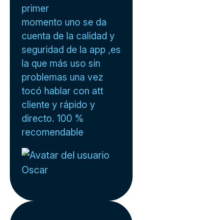
primer
momento uno se da
cuenta de la calidad y
seguridad de la app ,es
la que más uso sin
problemas una vez
tocó hablar con att
cliente y rápido y
directo. 100 %
recomendable
Oscar