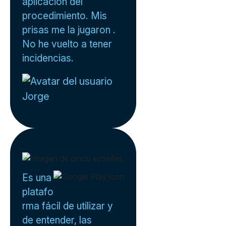
aplicación del
procedimiento. Mis
prisas me la jugaron .
No he vuelto a tener
incidencias.
Jorge
Es una
platafo
rma fácil de utilizar y
de entender, las