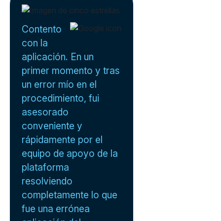
Contento
con la
aplicación. En un
primer momento y tras
un error mío en el
procedimiento, fui
asesorado
conveniente y
rápidamente por el
equipo de apoyo de la
plataforma
resolviendo
completamente lo que
fue una errónea