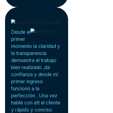
Desde el
primer
momento la claridad y
la transparencia
demuestra el trabajo
bien realizado ,da
confianza y desde mi
primer ingreso
funcionó a la
perfección . Una vez
hablé con att el cliente
y rápido y conciso