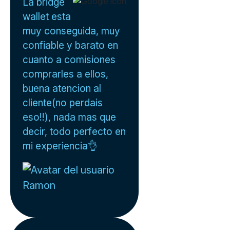
La bridge
wallet esta
muy conseguida, muy
confiable y barato en
cuanto a comisiones
comprarles a ellos,
buena atencion al
cliente(no perdais
eso!!), nada mas que
decir, todo perfecto en
mi experiencia👌
Ramon