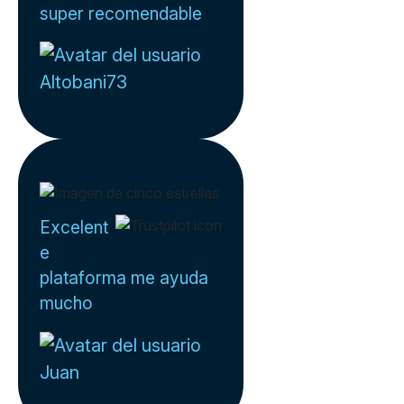
super recomendable
Altobani73
Excelent
e
plataforma me ayuda
mucho
Juan