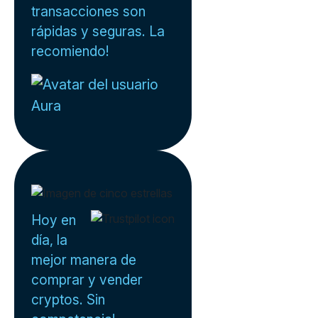
transacciones son
rápidas y seguras. La
recomiendo!
Aura
Hoy en
día, la
mejor manera de
comprar y vender
cryptos. Sin