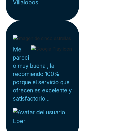
Villalobos
Me
pareci
ó muy buena , la
recomiendo 100%
porque el servicio que
ofrecen es excelente y
satisfactorio...
Eber