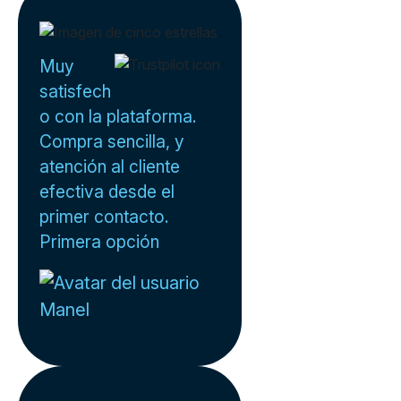
Muy
satisfech
o con la plataforma.
Compra sencilla, y
atención al cliente
efectiva desde el
primer contacto.
Primera opción
Manel