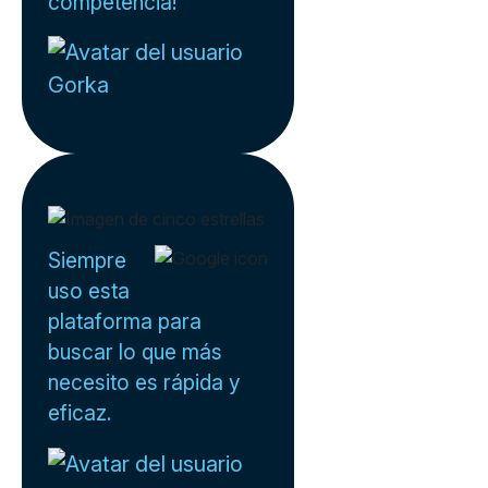
competencia!
Gorka
Siempre
uso esta
plataforma para
buscar lo que más
necesito es rápida y
eficaz.