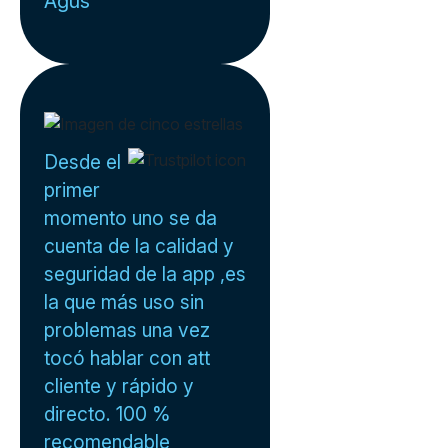
Agus
Desde el
primer
momento uno se da
cuenta de la calidad y
seguridad de la app ,es
la que más uso sin
problemas una vez
tocó hablar con att
cliente y rápido y
directo. 100 %
recomendable