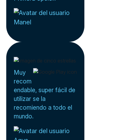
Manel
Muy
recom
endable, super fácil de
utilizar se la
recomiendo a todo el
mundo.