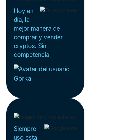
Hoy en
día, la
mejor manera de
comprar y vender
cryptos. Sin
competencia!
Gorka
Siempre
uso esta