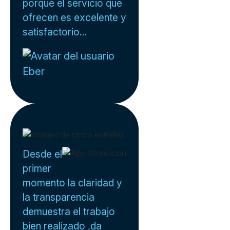
porque el servicio que
ofrecen es excelente y
satisfactorio...
Eber
Desde el
primer
momento la claridad y
la transparencia
demuestra el trabajo
bien realizado ,da