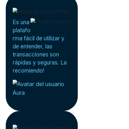
Es una
platafo
rma fácil de utilizar y
de entender, las
transacciones son
rápidas y seguras. La
recomiendo!
Aura