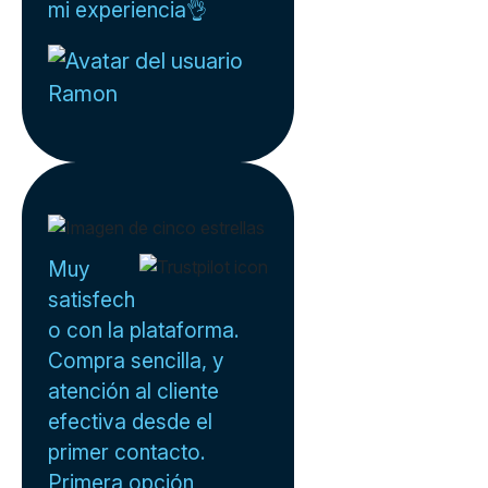
mi experiencia👌
Ramon
Muy
satisfech
o con la plataforma.
Compra sencilla, y
atención al cliente
efectiva desde el
primer contacto.
Primera opción