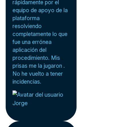
rápidamente por el
equipo de apoyo de la
plataforma
resolviendo
completamente lo que
fue una errónea
aplicación del
procedimiento. Mis
prisas me la jugaron .
No he vuelto a tener
incidencias.
Jorge