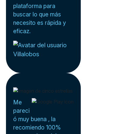
plataforma para
buscar lo que más
necesito es rápida y
eficaz.
Villalobos
Me
pareci
ó muy buena , la
recomiendo 100%