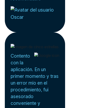
Oscar
Contento
con la
aplicación. En un
primer momento y tras
un error mío en el
procedimiento, fui
asesorado
conveniente y