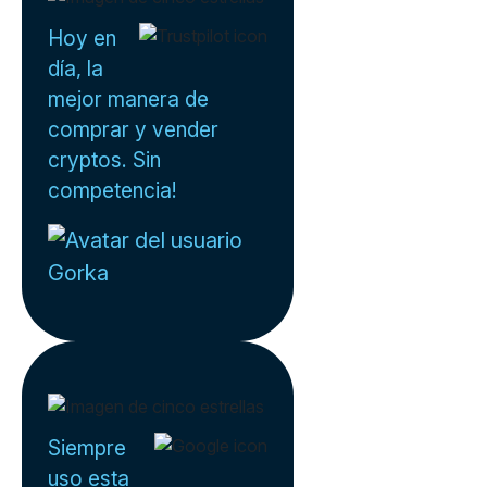
Hoy en
día, la
mejor manera de
comprar y vender
cryptos. Sin
competencia!
Gorka
Siempre
uso esta