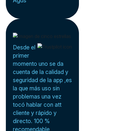
Agus
Desde el
primer
momento uno se da
cuenta de la calidad y
seguridad de la app ,es
la que más uso sin
problemas una vez
tocó hablar con att
cliente y rápido y
directo. 100 %
recomendable