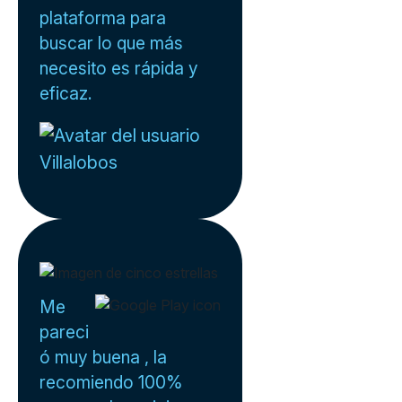
plataforma para
buscar lo que más
necesito es rápida y
eficaz.
Villalobos
Me
pareci
ó muy buena , la
recomiendo 100%