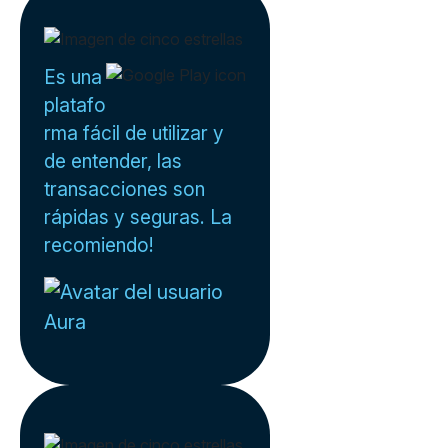
Es una
platafo
rma fácil de utilizar y
de entender, las
transacciones son
rápidas y seguras. La
recomiendo!
Aura