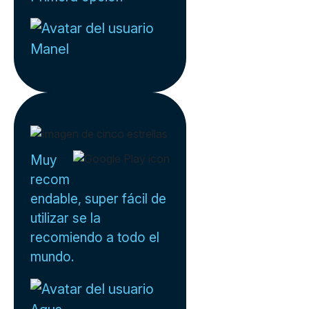
Manel
Muy
recom
endable, super fácil de
utilizar se la
recomiendo a todo el
mundo.