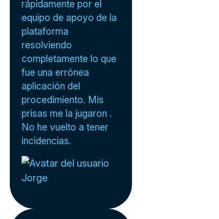
rápidamente por el
equipo de apoyo de la
plataforma
resolviendo
completamente lo que
fue una errónea
aplicación del
procedimiento. Mis
prisas me la jugaron .
No he vuelto a tener
incidencias.
Jorge