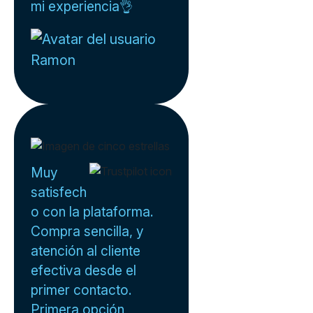
mi experiencia👌
Ramon
Muy
satisfech
o con la plataforma.
Compra sencilla, y
atención al cliente
efectiva desde el
primer contacto.
Primera opción