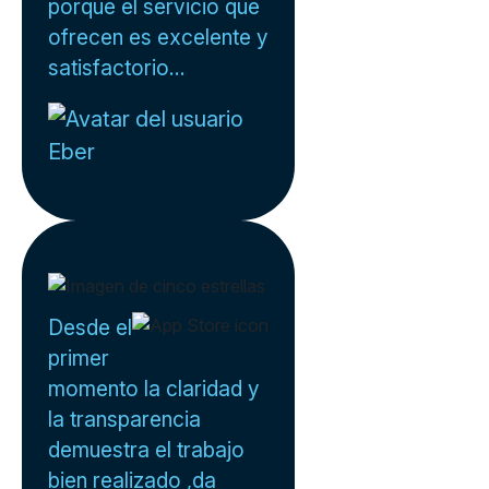
porque el servicio que
ofrecen es excelente y
satisfactorio...
Eber
Desde el
primer
momento la claridad y
la transparencia
demuestra el trabajo
bien realizado ,da