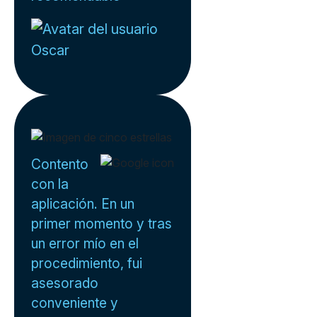
Oscar
Contento
con la
aplicación. En un
primer momento y tras
un error mío en el
procedimiento, fui
asesorado
conveniente y