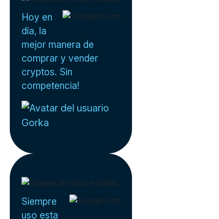
Hoy en
día, la
mejor manera de
comprar y vender
cryptos. Sin
competencia!
Gorka
Siempre
uso esta