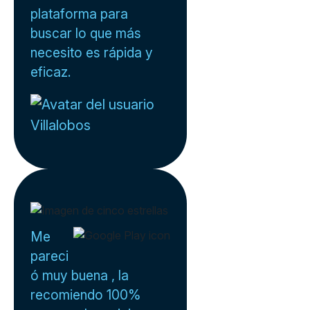
plataforma para
buscar lo que más
necesito es rápida y
eficaz.
Villalobos
Me
pareci
ó muy buena , la
recomiendo 100%