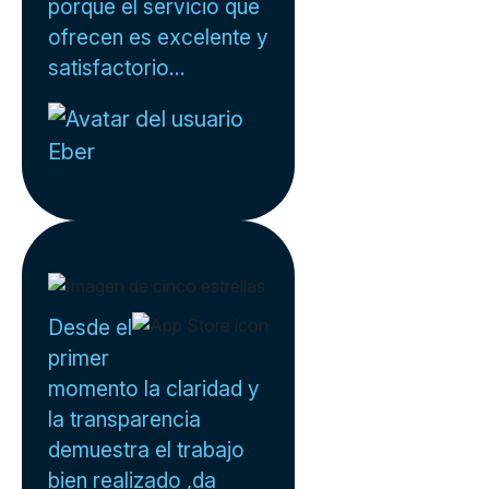
porque el servicio que
ofrecen es excelente y
satisfactorio...
Eber
Desde el
primer
momento la claridad y
la transparencia
demuestra el trabajo
bien realizado ,da