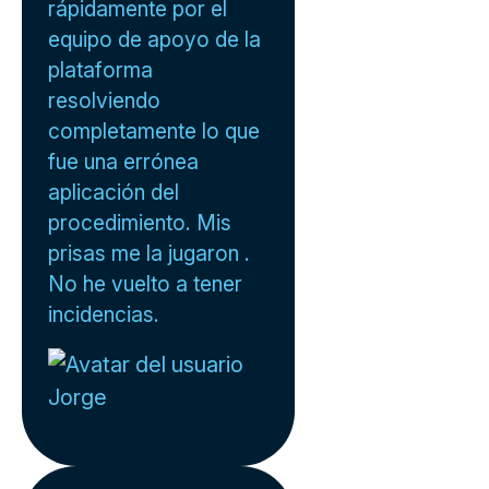
rápidamente por el
equipo de apoyo de la
plataforma
resolviendo
completamente lo que
fue una errónea
aplicación del
procedimiento. Mis
prisas me la jugaron .
No he vuelto a tener
incidencias.
Jorge