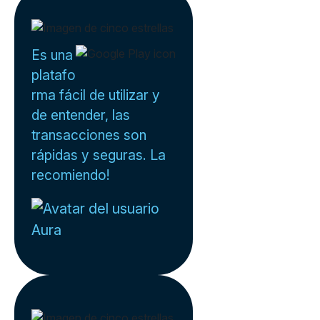
Es una
platafo
rma fácil de utilizar y
de entender, las
transacciones son
rápidas y seguras. La
recomiendo!
Aura