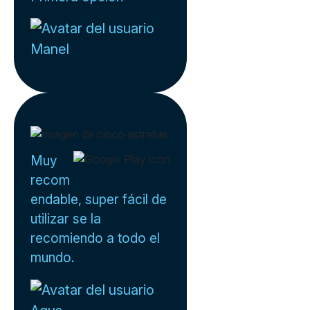
Manel
Muy
recom
endable, super fácil de
utilizar se la
recomiendo a todo el
mundo.