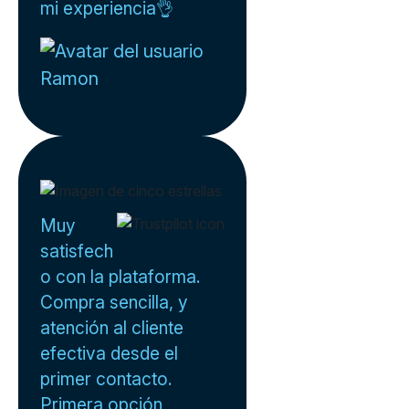
mi experiencia👌
Ramon
Muy
satisfech
o con la plataforma.
Compra sencilla, y
atención al cliente
efectiva desde el
primer contacto.
Primera opción