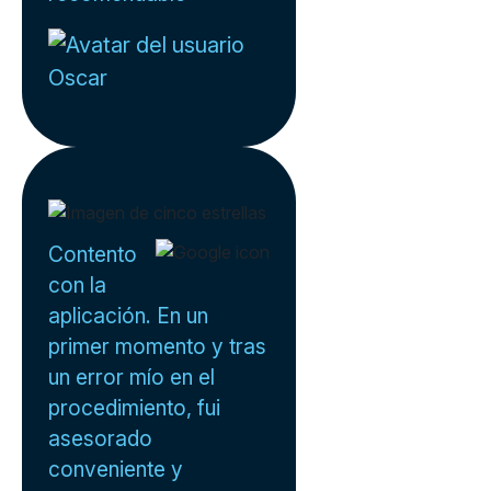
Oscar
Contento
con la
aplicación. En un
primer momento y tras
un error mío en el
procedimiento, fui
asesorado
conveniente y