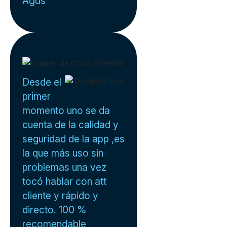
Agus
Desde el
primer
momento uno se da
cuenta de la calidad y
seguridad de la app ,es
la que más uso sin
problemas una vez
tocó hablar con att
cliente y rápido y
directo. 100 %
recomendable