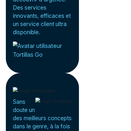
Des services
innovants, efficaces et
un service client ultra
disponible.
Tortillas Go
Sans
doute un
des meilleurs concepts
dans le genre, à la fois