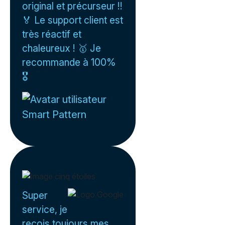
original et précurseur !!
🏅 Le support client est
très réactif et
chaleureux ! 🥇 Je
recommande à 100%
🎖️
Smart Pattern
Super
service, je
reçois toujours mes