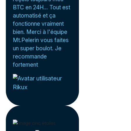
BTC en 24H... Tout est
automatisé et ça
fonctionne vraiment
bien. Merci à l'équipe
Mt.Pelerin vous faites
un super boulot. Je
recommande
fortement
Rikux