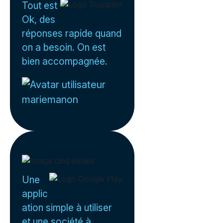
Tout est
Ok, des
réponses rapide quand
on a besoin. On est
bien accompagnée.
mariemanon
Une
applic
ation simple à utiliser
et une société à