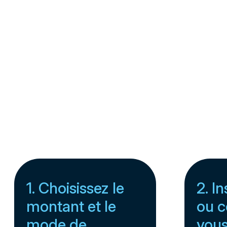
1. Choisissez le
2. I
montant et le
ou c
mode de
vou