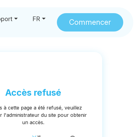
port
FR
Commencer