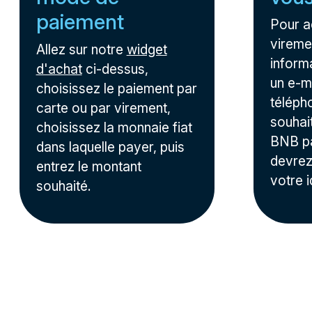
paiement
Pour a
viremen
Allez sur notre
widget
inform
d'achat
ci-dessus,
un e-m
choisissez le paiement par
téléph
carte ou par virement,
souhai
choisissez la monnaie fiat
BNB pa
dans laquelle payer, puis
devrez
entrez le montant
votre i
souhaité.