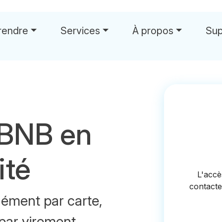
rendre
Services
À propos
Sup
 BNB en
ité
ément par carte,
par virement