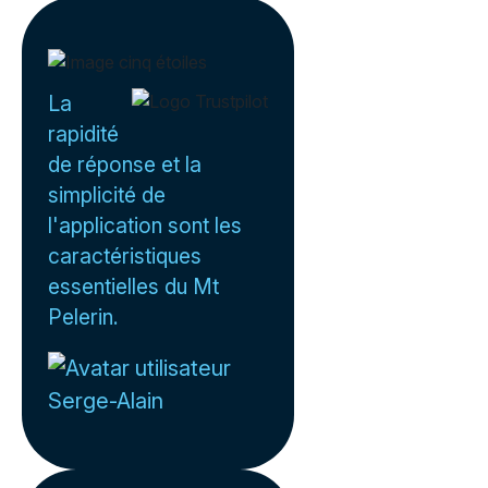
La
rapidité
de réponse et la
simplicité de
l'application sont les
caractéristiques
essentielles du Mt
Pelerin.
Serge-Alain