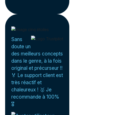
Sans
doute un
des meilleurs concepts
dans le genre, à la fois
original et précurseur !!
🏅 Le support client est
très réactif et
chaleureux ! 🥇 Je
recommande à 100%
🎖️