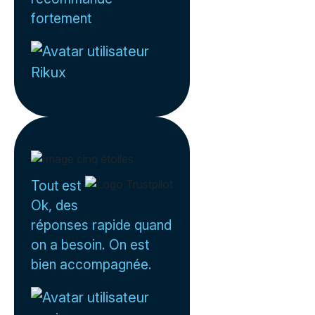
fortement
Rikux
Tout est
Ok, des
réponses rapide quand
on a besoin. On est
bien accompagnée.