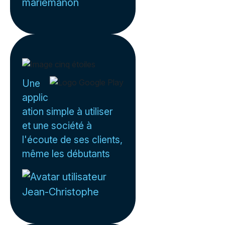
mariemanon
Une
applic
ation simple à utiliser
et une société à
l'écoute de ses clients,
même les débutants
Jean-Christophe