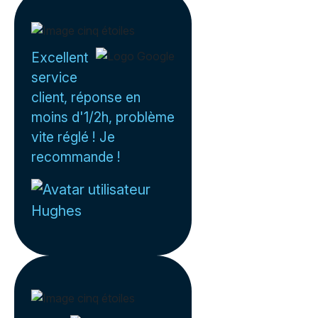
Excellent
service
client, réponse en
moins d'1/2h, problème
vite réglé ! Je
recommande !
Hughes