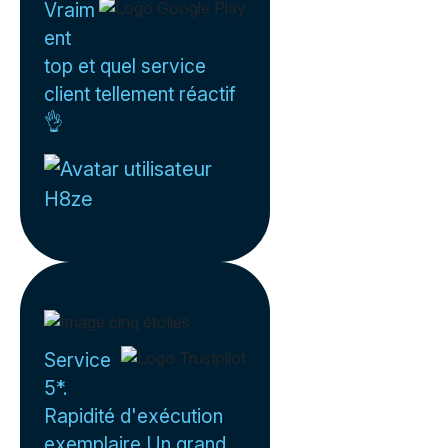
Vraim
ent
top et quel service
client tellement réactif
👌
H8ze
Service
5*.
Rapidité d'exécution
exemplaire.Un grand