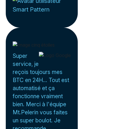
Smart Pattern
Super
service, je
reçois toujours mes
BTC en 24H... Tout est
automatisé et ça
fonctionne vraiment
bien. Merci à l'équipe
Mt.Pelerin vous faites
un super boulot. Je
recommande