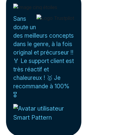
Sans
doute un
des meilleurs concepts
dans le genre, à la fois
original et précurseur !!
🏅 Le support client est
très réactif et
chaleureux ! 🥇 Je
recommande à 100%
🎖️
Smart Pattern