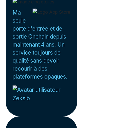
Ma
seule
porte d'entrée et de
sortie Onchain depuis
maintenant 4 ans. Un
service toujours de
qualité sans devoir
recourir à des
plateformes opaques.
Zeksib