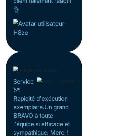
client tellement réactif
👌
H8ze
Service
5*.
Rapidité d'exécution
exemplaire.Un grand
BRAVO à toute
l'équipe si efficace et
sympathique. Merci !