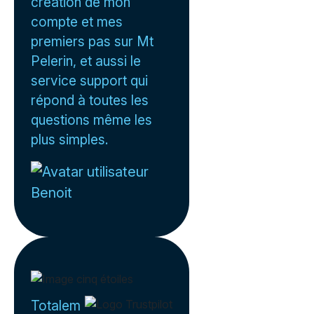
création de mon
compte et mes
premiers pas sur Mt
Pelerin, et aussi le
service support qui
répond à toutes les
questions même les
plus simples.
Benoit
Totalem