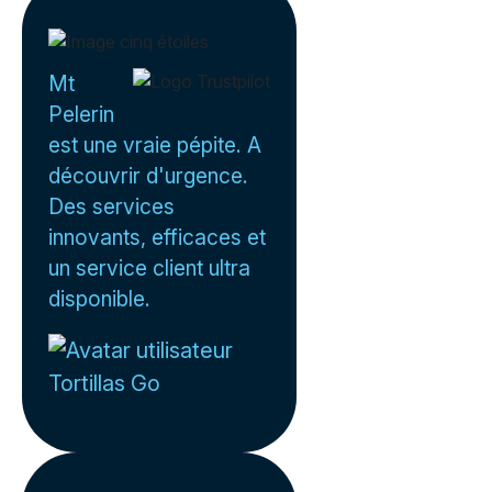
Mt
Pelerin
est une vraie pépite. A
découvrir d'urgence.
Des services
innovants, efficaces et
un service client ultra
disponible.
Tortillas Go