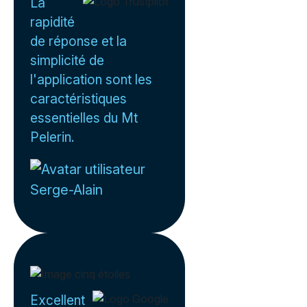
La
rapidité
de réponse et la
simplicité de
l'application sont les
caractéristiques
essentielles du Mt
Pelerin.
Serge-Alain
Excellent