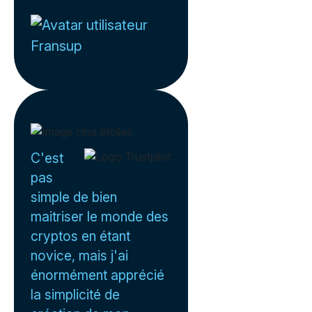
Fransup
C'est
pas
simple de bien
maitriser le monde des
cryptos en étant
novice, mais j'ai
énormément apprécié
la simplicité de