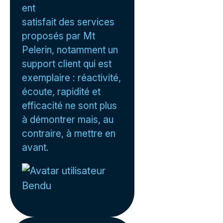
ent
satisfait des services
proposés par Mt
Pelerin, notamment un
support client qui est
exemplaire : réactivité,
écoute, rapidité et
efficacité ne sont plus
à démontrer mais, au
contraire, à mettre en
avant.
Bendu