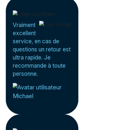
Vraiment
excellent
service, en cas de
questions un retour est
ultra rapide. Je
recommande à toute
personne.
Michael