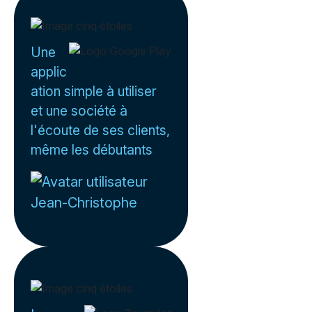
Une
applic
ation simple à utiliser
et une société à
l'écoute de ses clients,
même les débutants
Jean-Christophe