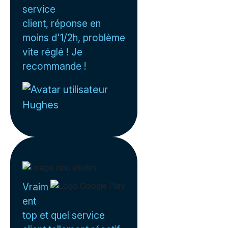
service
client, réponse en
moins d'1/2h, problème
vite réglé ! Je
recommande !
Hughes
Vraim
ent
top et quel service