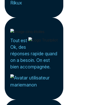
Rikux
Tout est
Ok, des
réponses rapide quand
on a besoin. On est
bien accompagnée.
mariemanon