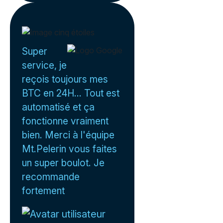
Super
service, je
reçois toujours mes
BTC en 24H... Tout est
automatisé et ça
fonctionne vraiment
bien. Merci à l'équipe
Mt.Pelerin vous faites
un super boulot. Je
recommande
fortement