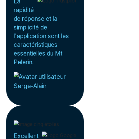
La
rapidité
de réponse et la
simplicité de
l'application sont les
caractéristiques
essentielles du Mt
Pelerin.
Serge-Alain
Excellent