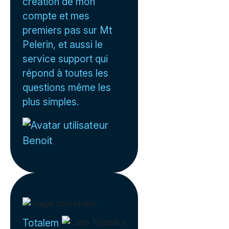
création de mon
compte et mes
premiers pas sur Mt
Pelerin, et aussi le
service support qui
répond à toutes les
questions même les
plus simples.
Benoit
Totalem