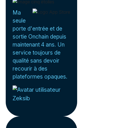
Ma
seule
porte d'entrée et de
sortie Onchain depuis
maintenant 4 ans. Un
service toujours de
qualité sans devoir
recourir à des
plateformes opaques.
Zeksib