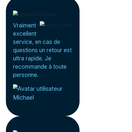
Vraiment
excellent
service, en cas de
questions un retour est
ultra rapide. Je
recommande à toute
personne.
Michael