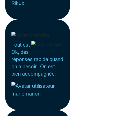
Rikux
Tout est
Ok, des
réponses rapide quand
on a besoin. On est
bien accompagnée.
mariemanon