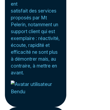
ent
satisfait des services
proposés par Mt
Pelerin, notamment un
support client qui est
exemplaire : réactivité,
écoute, rapidité et
efficacité ne sont plus
à démontrer mais, au
contraire, à mettre en
avant.
Bendu