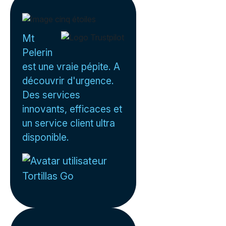
Mt
Pelerin
est une vraie pépite. A
découvrir d'urgence.
Des services
innovants, efficaces et
un service client ultra
disponible.
Tortillas Go