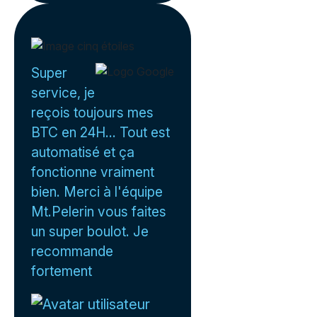
Super
service, je
reçois toujours mes
BTC en 24H... Tout est
automatisé et ça
fonctionne vraiment
bien. Merci à l'équipe
Mt.Pelerin vous faites
un super boulot. Je
recommande
fortement