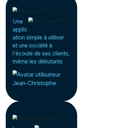
Une
applic
ation simple à utiliser
et une société à
l'écoute de ses clients,
même les débutants
Jean-Christophe