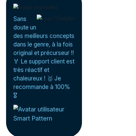
Sans
doute un
des meilleurs concepts
dans le genre, à la fois
original et précurseur !!
🏅 Le support client est
très réactif et
chaleureux ! 🥇 Je
recommande à 100%
🎖️
Smart Pattern