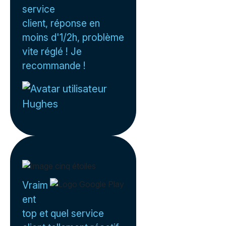
service
client, réponse en
moins d'1/2h, problème
vite réglé ! Je
recommande !
Hughes
Vraim
ent
top et quel service