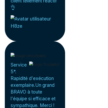
client tellement réactif
👌
H8ze
Service
5*.
Rapidité d'exécution
exemplaire.Un grand
BRAVO à toute
l'équipe si efficace et
sympathique. Merci !