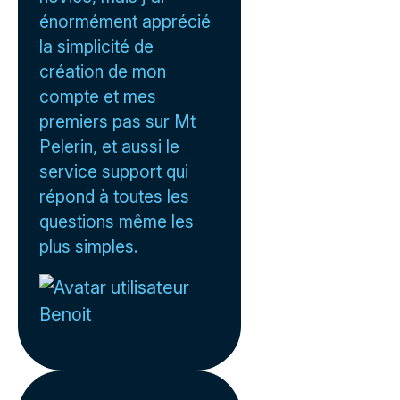
énormément apprécié
la simplicité de
création de mon
compte et mes
premiers pas sur Mt
Pelerin, et aussi le
service support qui
répond à toutes les
questions même les
plus simples.
Benoit