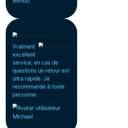
Bendu
Vraiment
excellent
service, en cas de
questions un retour est
ultra rapide. Je
recommande à toute
personne.
Michael