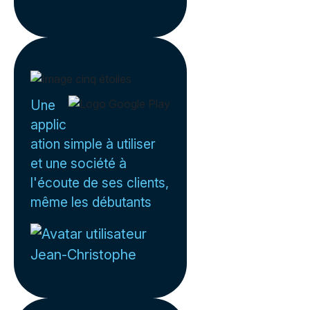
Une
applic
ation simple à utiliser
et une société à
l'écoute de ses clients,
même les débutants
Jean-Christophe