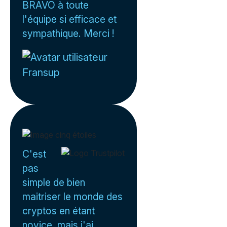
BRAVO à toute
l'équipe si efficace et
sympathique. Merci !
Fransup
C'est
pas
simple de bien
maitriser le monde des
cryptos en étant
novice, mais j'ai