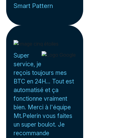
Smart Pattern
Super
service, je
reçois toujours mes
BTC en 24H... Tout est
automatisé et ça
fonctionne vraiment
bien. Merci à l'équipe
Mt.Pelerin vous faites
un super boulot. Je
recommande