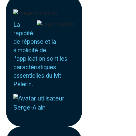
La
rapidité
de réponse et la
simplicité de
l'application sont les
caractéristiques
essentielles du Mt
Pelerin.
Serge-Alain