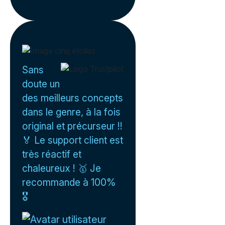
Sans
doute un
des meilleurs concepts
dans le genre, à la fois
original et précurseur !!
🏅 Le support client est
très réactif et
chaleureux ! 🥇 Je
recommande à 100%
🎖️