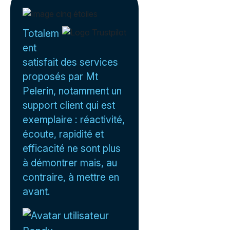
Totalem
ent
satisfait des services
proposés par Mt
Pelerin, notamment un
support client qui est
exemplaire : réactivité,
écoute, rapidité et
efficacité ne sont plus
à démontrer mais, au
contraire, à mettre en
avant.