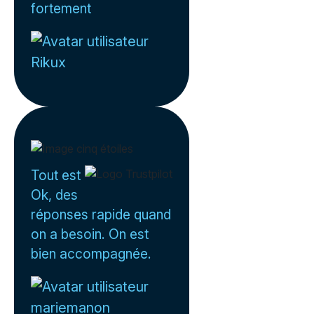
fortement
Rikux
Tout est
Ok, des
réponses rapide quand
on a besoin. On est
bien accompagnée.
mariemanon