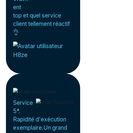
ent
top et quel service
client tellement réactif
👌
H8ze
Service
5*.
Rapidité d'exécution
exemplaire.Un grand