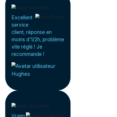
Excellent
service
client, réponse en
moins d'1/2h, problème
vite réglé ! Je
recommande !
Hughes
Vraim