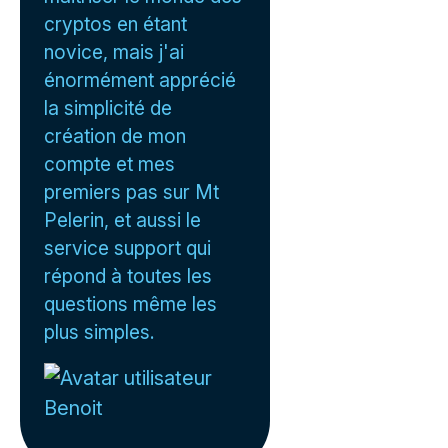
cryptos en étant
novice, mais j'ai
énormément apprécié
la simplicité de
création de mon
compte et mes
premiers pas sur Mt
Pelerin, et aussi le
service support qui
répond à toutes les
questions même les
plus simples.
Benoit