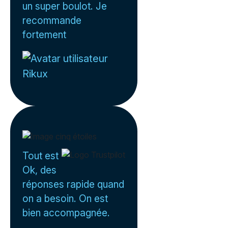
un super boulot. Je
recommande
fortement
Rikux
Tout est
Ok, des
réponses rapide quand
on a besoin. On est
bien accompagnée.