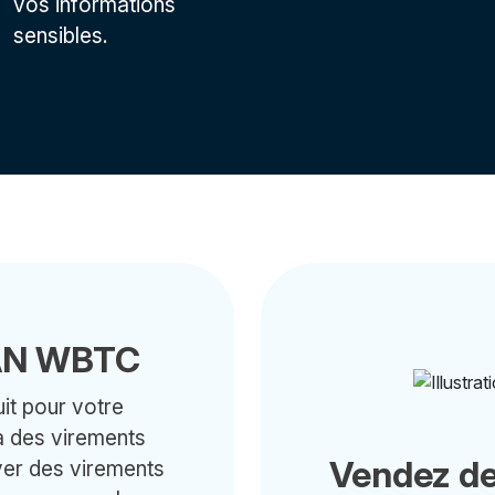
vos informations
sensibles.
BAN WBTC
it pour votre
ia des virements
Vendez de
yer des virements