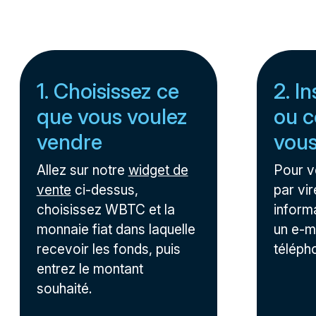
1. Choisissez ce
2. I
que vous voulez
ou c
vendre
vou
Allez sur notre
widget de
Pour 
vente
ci-dessus,
par vir
choisissez WBTC et la
inform
monnaie fiat dans laquelle
un e-m
recevoir les fonds, puis
téléph
entrez le montant
souhaité.