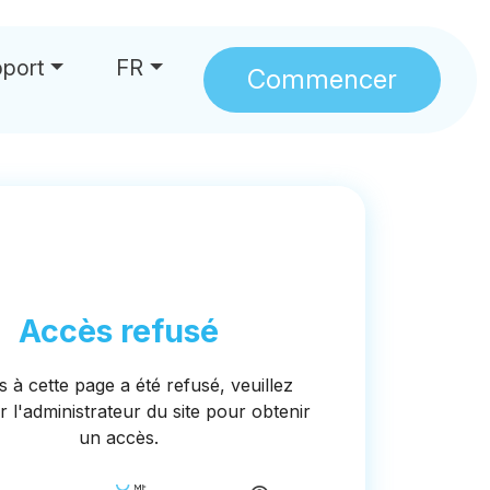
port
FR
Commencer