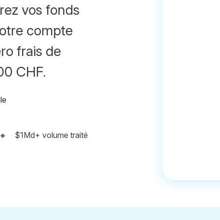
irez vos fonds
votre compte
ro frais de
500 CHF.
🔸
$1Md+ volume traité