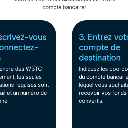
compte bancaire!
nscrivez-vous
3. Entrez vot
onnectez-
compte de
s
destination
vendre des WBTC
Indiquez les coord
ement, les seules
du compte bancaire
ations requises sont
lequel vous souhait
ail et un numéro de
recevoir vos fonds
one!
convertis.