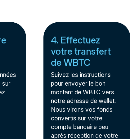
re
4. Effectuez
votre transfert
de WBTC
onnées
Suivez les instructions
 sur
pour envoyer le bon
ez
montant de WBTC vers
notre adresse de wallet.
Nous virons vos fonds
convertis sur votre
compte bancaire peu
après réception de votre