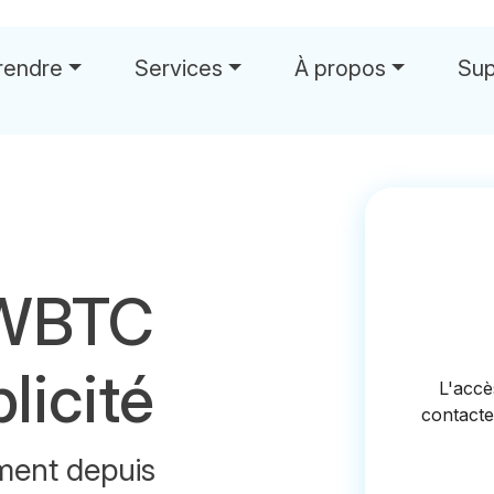
rendre
Services
À propos
Sup
 WBTC
licité
ment depuis