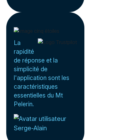
La
rapidité
de réponse et la
simplicité de
l'application sont les
caractéristiques
essentielles du Mt
Pelerin.
Serge-Alain