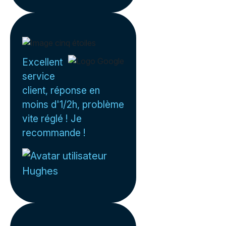
Excellent
service
client, réponse en
moins d'1/2h, problème
vite réglé ! Je
recommande !
Hughes