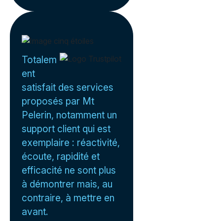
Totalem
ent
satisfait des services
proposés par Mt
Pelerin, notamment un
support client qui est
exemplaire : réactivité,
écoute, rapidité et
efficacité ne sont plus
à démontrer mais, au
contraire, à mettre en
avant.