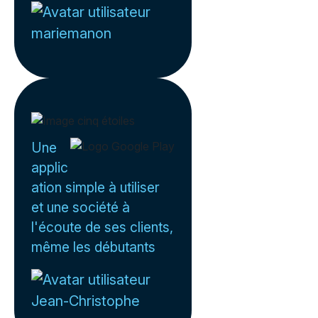
mariemanon
Une
applic
ation simple à utiliser
et une société à
l'écoute de ses clients,
même les débutants
Jean-Christophe