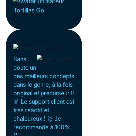
Tortillas Go
Sans
doute un
des meilleurs concepts
dans le genre, à la fois
original et précurseur !!
🏅 Le support client est
très réactif et
chaleureux ! 🥇 Je
recommande à 100%
🎖️