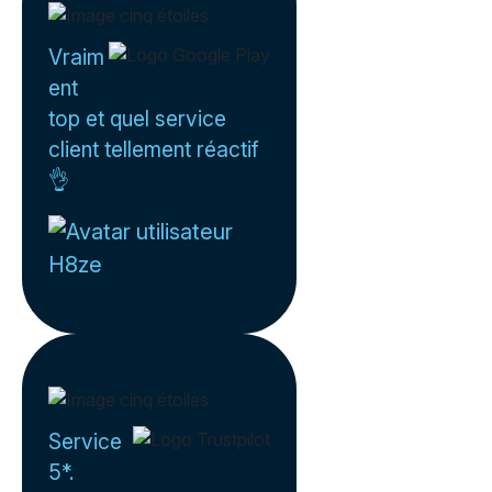
Vraim
ent
top et quel service
client tellement réactif
👌
H8ze
Service
5*.