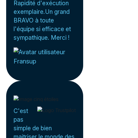
Rapidité d'exécution
exemplaire.Un grand
BRAVO à toute
l'équipe si efficace et
sympathique. Merci !
Fransup
C'est
pas
simple de bien
maitriser le monde des