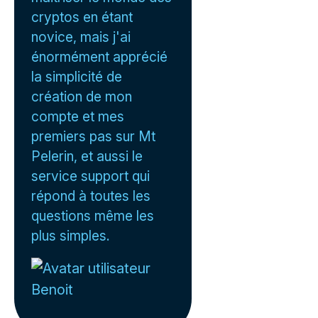
cryptos en étant
novice, mais j'ai
énormément apprécié
la simplicité de
création de mon
compte et mes
premiers pas sur Mt
Pelerin, et aussi le
service support qui
répond à toutes les
questions même les
plus simples.
Benoit