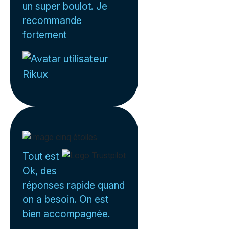
un super boulot. Je
recommande
fortement
Rikux
Tout est
Ok, des
réponses rapide quand
on a besoin. On est
bien accompagnée.