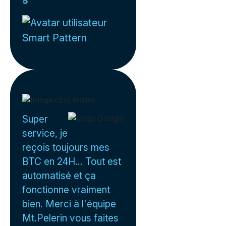
Smart Pattern
Super
service, je
reçois toujours mes
BTC en 24H... Tout est
automatisé et ça
fonctionne vraiment
bien. Merci à l'équipe
Mt.Pelerin vous faites