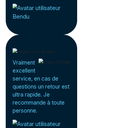
Bendu
Vraiment
excellent
service, en cas de
questions un retour est
ultra rapide. Je
recommande à toute
personne.