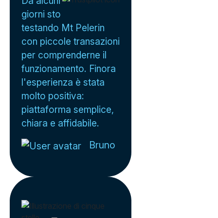
Da alcuni
giorni sto
testando Mt Pelerin
con piccole transazioni
per comprenderne il
funzionamento. Finora
l'esperienza è stata
molto positiva:
piattaforma semplice,
chiara e affidabile.
Bruno