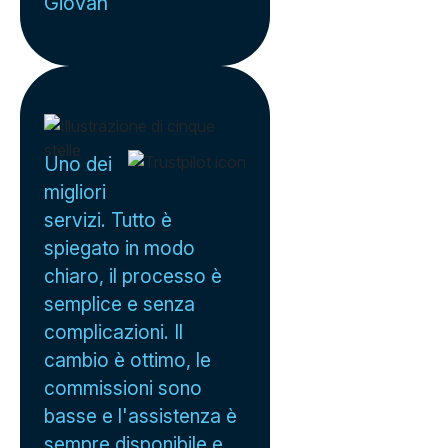
Giovan
Uno dei
migliori
servizi. Tutto è
spiegato in modo
chiaro, il processo è
semplice e senza
complicazioni. Il
cambio è ottimo, le
commissioni sono
basse e l'assistenza è
sempre disponibile e