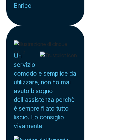
Enrico
Un
servizio
comodo e semplice da
utilizzare, non ho mai
avuto bisogno
dell'assistenza perchè
è sempre filato tutto
liscio. Lo consiglio
vivamente