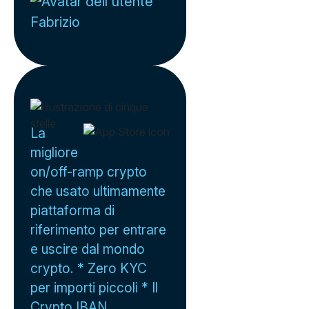
Fabrizio
La
migliore
on/off-ramp crypto
che usato ultimamente
piattaforma di
riferimento per entrare
e uscire dal mondo
crypto. * Zero KYC
per importi piccoli * Il
Crypto IBAN