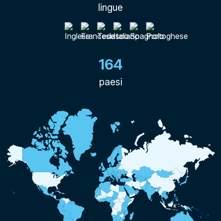
lingue
164
paesi