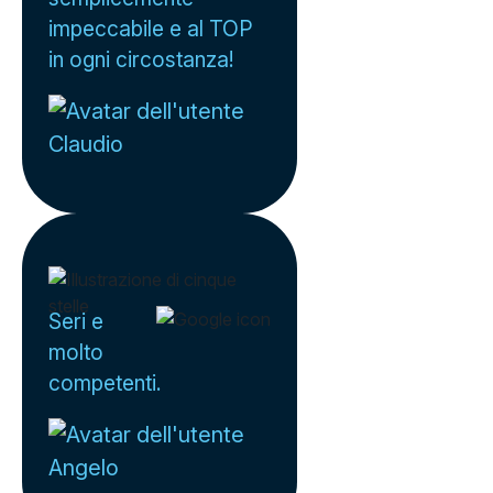
impeccabile e al TOP
in ogni circostanza!
Claudio
Seri e
molto
competenti.
Angelo