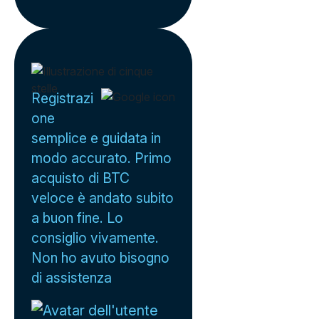
Registrazi
one
semplice e guidata in
modo accurato. Primo
acquisto di BTC
veloce è andato subito
a buon fine. Lo
consiglio vivamente.
Non ho avuto bisogno
di assistenza