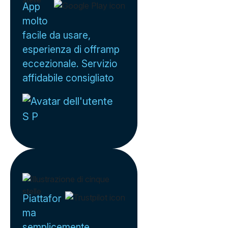
App
molto
facile da usare,
esperienza di offramp
eccezionale. Servizio
affidabile consigliato
S P
Piattafor
ma
semplicemente