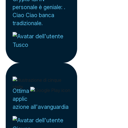
personale è geniale: .
Ciao Ciao banca
tradizionale.
Tusco
Ottima
applic
azione all'avanguardia