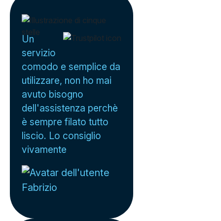
Un
servizio
comodo e semplice da
utilizzare, non ho mai
avuto bisogno
dell'assistenza perchè
è sempre filato tutto
liscio. Lo consiglio
vivamente
Fabrizio