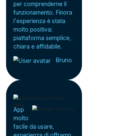
per comprenderne il
funzionamento. Finora
l'esperienza è stata
molto positiva:
piattaforma semplice,
chiara e affidabile.
Bruno
App
molto
facile da usare,
esperienza di offramp