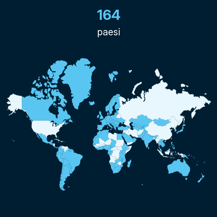
164
paesi