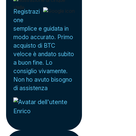
Registrazi
one
semplice e guidata in
modo accurato. Primo
acquisto di BTC
veloce è andato subito
a buon fine. Lo
consiglio vivamente.
Non ho avuto bisogno
di assistenza
Enrico