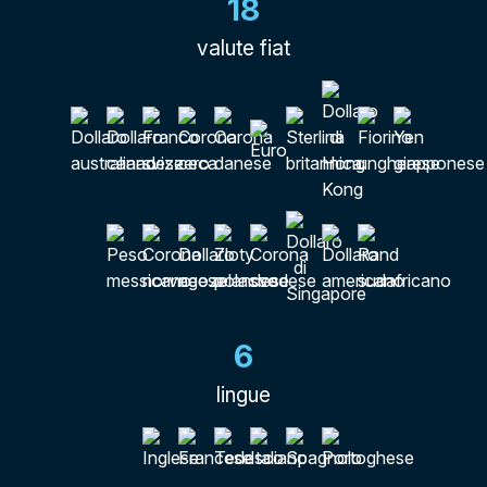
18
valute fiat
6
lingue