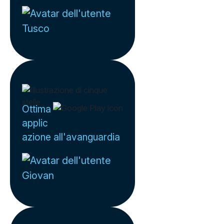
Tusco
Ottima
applic
azione all'avanguardia
Giovan