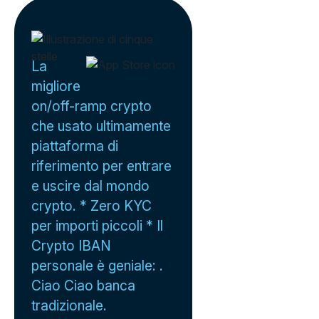
La
migliore
on/off-ramp crypto
che usato ultimamente
piattaforma di
riferimento per entrare
e uscire dal mondo
crypto. * Zero KYC
per importi piccoli * Il
Crypto IBAN
personale è geniale: .
Ciao Ciao banca
tradizionale.