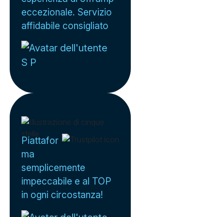
eccezionale. Servizio
affidabile consigliato
S P
Piattafor
ma
semplicemente
impeccabile e al TOP
in ogni circostanza!