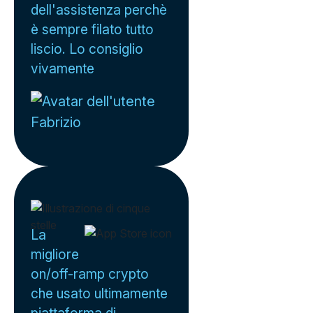
dell'assistenza perchè
è sempre filato tutto
liscio. Lo consiglio
vivamente
Fabrizio
La
migliore
on/off-ramp crypto
che usato ultimamente
piattaforma di