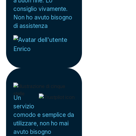
a buon fine. Lo
consiglio vivamente.
Non ho avuto bisogno
di assistenza
Enrico
Un
servizio
comodo e semplice da
utilizzare, non ho mai
avuto bisogno