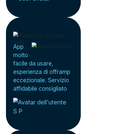
App
molto
facile da usare,
esperienza di offramp
eccezionale. Servizio
affidabile consigliato
S P