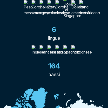
6
lingue
164
paesi