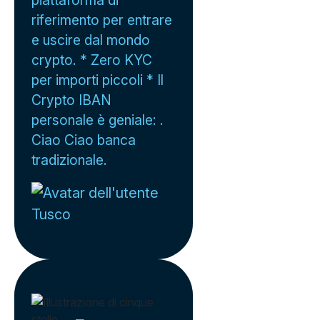
riferimento per entrare
e uscire dal mondo
crypto. * Zero KYC
per importi piccoli * Il
Crypto IBAN
personale è geniale: .
Ciao Ciao banca
tradizionale.
Tusco