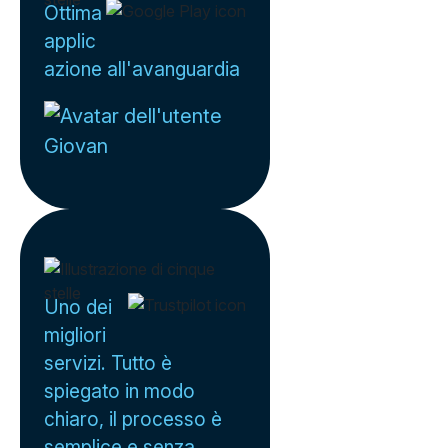
Ottima
applic
azione all'avanguardia
Giovan
Uno dei
migliori
servizi. Tutto è
spiegato in modo
chiaro, il processo è
semplice e senza