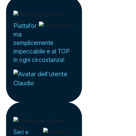
Piattafor
ma
semplicemente
impeccabile e al TOP
in ogni circostanza!
Claudio
Seri e