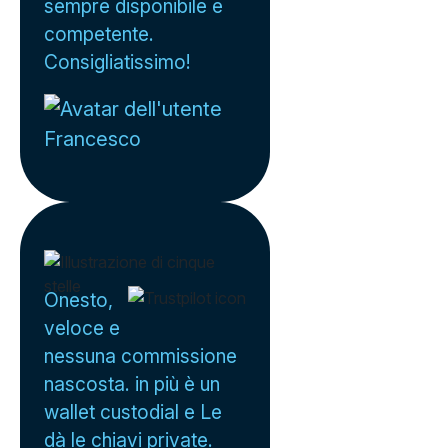
sempre disponibile e
competente.
Consigliatissimo!
Francesco
Onesto,
veloce e
nessuna commissione
nascosta. in più è un
wallet custodial e Le
dà le chiavi private.