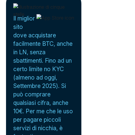
Il miglior
sito
dove acquistare
facilmente BTC, anche
in LN, senza
sbattimenti. Fino ad un
certo limite no KYC
(almeno ad oggi,
Settembre 2025). Si
può comprare
qualsiasi cifra, anche
10€. Per me che le uso
per pagare piccoli
servizi di nicchia, è