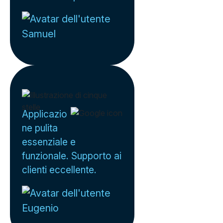
Samuel
Applicazio
ne pulita
essenziale e
funzionale. Supporto ai
clienti eccellente.
Eugenio