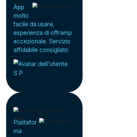
App
molto
facile da usare,
esperienza di offramp
eccezionale. Servizio
affidabile consigliato
S P
Piattafor
ma