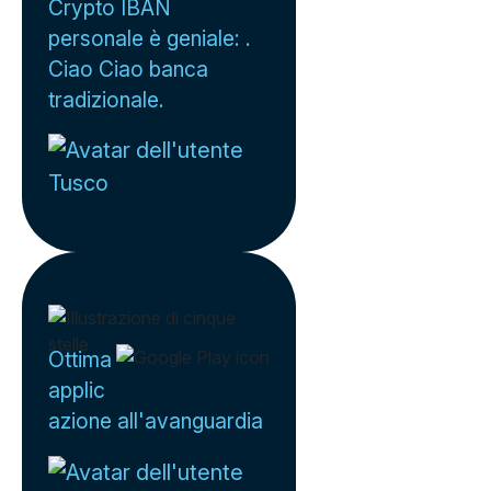
Crypto IBAN
personale è geniale: .
Ciao Ciao banca
tradizionale.
Tusco
Ottima
applic
azione all'avanguardia