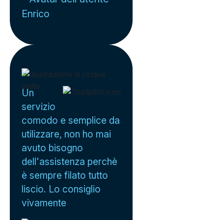
Enrico
Un
servizio
comodo e semplice da
utilizzare, non ho mai
avuto bisogno
dell'assistenza perchè
è sempre filato tutto
liscio. Lo consiglio
vivamente