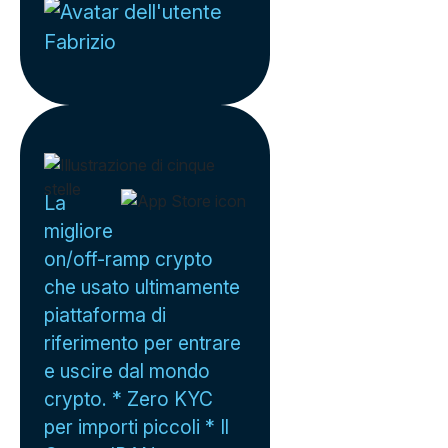
Fabrizio
La
migliore
on/off-ramp crypto
che usato ultimamente
piattaforma di
riferimento per entrare
e uscire dal mondo
crypto. * Zero KYC
per importi piccoli * Il