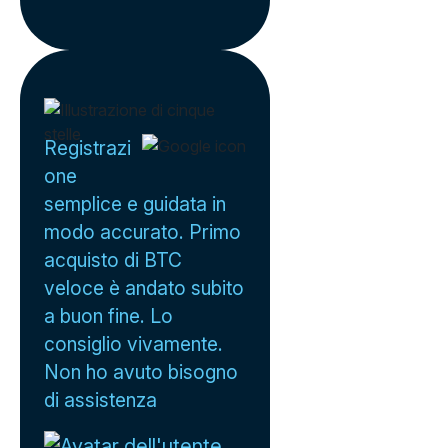
Registrazi
one
semplice e guidata in
modo accurato. Primo
acquisto di BTC
veloce è andato subito
a buon fine. Lo
consiglio vivamente.
Non ho avuto bisogno
di assistenza