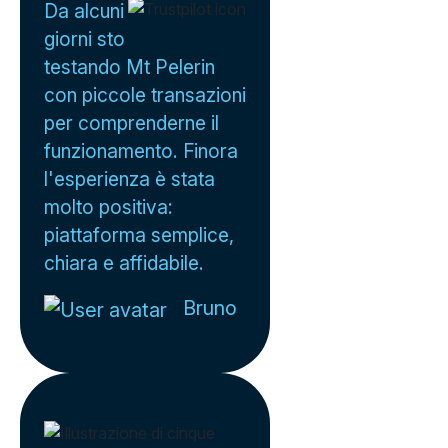
Da alcuni
giorni sto
testando Mt Pelerin
con piccole transazioni
per comprenderne il
funzionamento. Finora
l'esperienza è stata
molto positiva:
piattaforma semplice,
chiara e affidabile.
Bruno