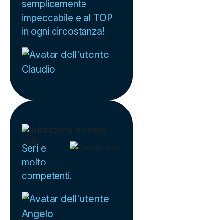
semplicemente
impeccabile e al TOP
in ogni circostanza!
Claudio
Seri e
molto
competenti.
Angelo