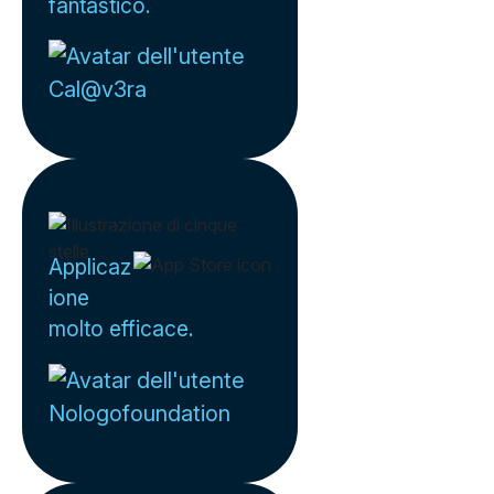
fantastico.
Cal@v3ra
Applicaz
ione
molto efficace.
Nologofoundation