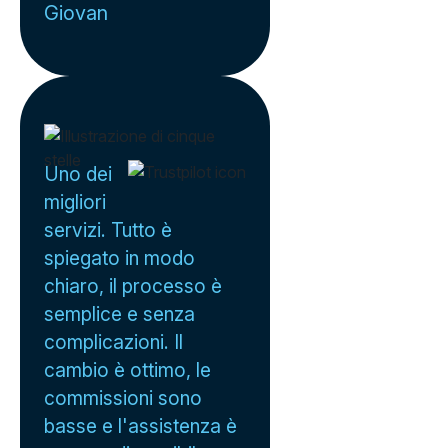
Giovan
Uno dei
migliori
servizi. Tutto è
spiegato in modo
chiaro, il processo è
semplice e senza
complicazioni. Il
cambio è ottimo, le
commissioni sono
basse e l'assistenza è