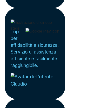
Top
per
affidabilità e sicurezza.
Servizio di assistenza
efficiente e facilmente
raggiungibile.
Claudio