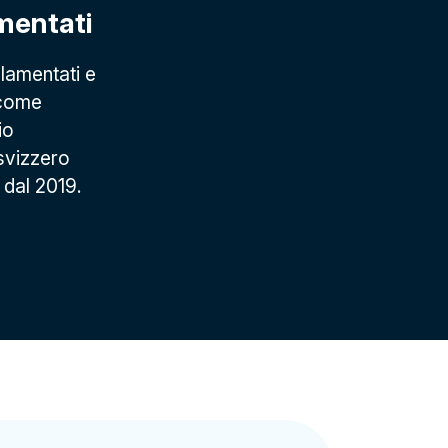
mentati
lamentati e
 come
io
 svizzero
 dal 2019.