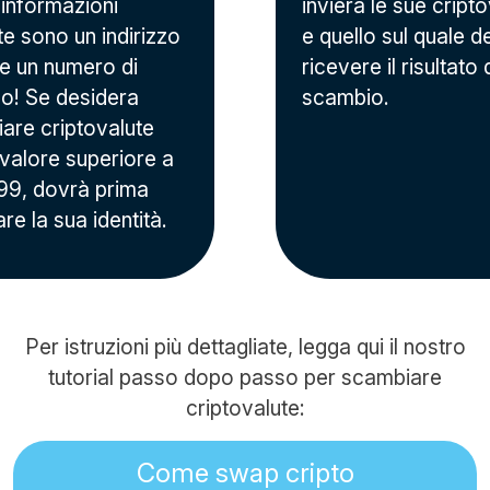
 informazioni
invierà le sue cripto
te sono un indirizzo
e quello sul quale d
 e un numero di
ricevere il risultato 
no! Se desidera
scambio.
are criptovalute
 valore superiore a
9, dovrà prima
are la sua identità.
Per istruzioni più dettagliate, legga qui il nostro
tutorial passo dopo passo per scambiare
criptovalute:
Come swap cripto