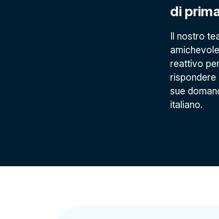
di prim
Il nostro t
amichevole
reattivo pe
rispondere a
sue domand
italiano.