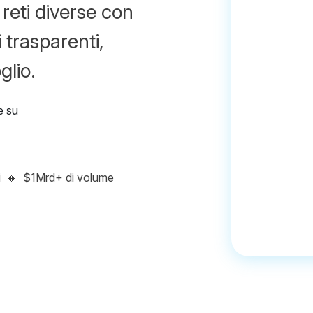
 reti diverse con
 trasparenti,
glio.
i
🔸
$1Mrd+ di volume