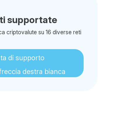
eti supportate
a criptovalute su 16 diverse reti
sta di supporto