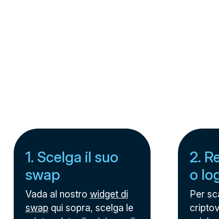
1. Scelga il suo
2. R
swap
o lo
Vada al nostro
widget di
Per sc
swap
qui sopra, scelga le
criptov