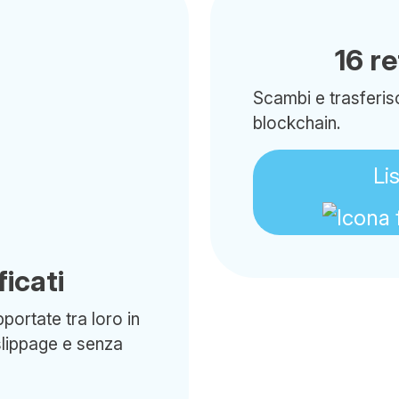
16 r
Scambi e trasferisc
blockchain.
Li
icati
portate tra loro in
slippage e senza