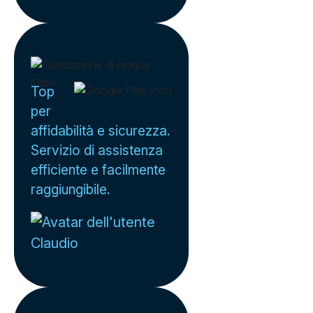
Top
per
affidabilità e sicurezza.
Servizio di assistenza
efficiente e facilmente
raggiungibile.
Claudio