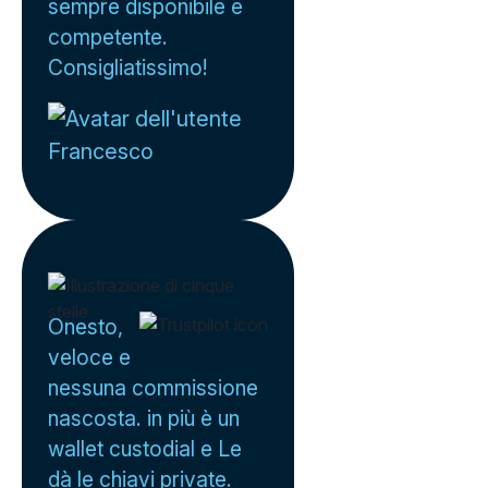
sempre disponibile e
competente.
Consigliatissimo!
Francesco
Onesto,
veloce e
nessuna commissione
nascosta. in più è un
wallet custodial e Le
dà le chiavi private.