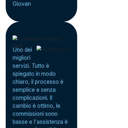
Giovan
Uno dei
migliori
servizi. Tutto è
spiegato in modo
chiaro, il processo è
semplice e senza
complicazioni. Il
cambio è ottimo, le
commissioni sono
basse e l'assistenza è