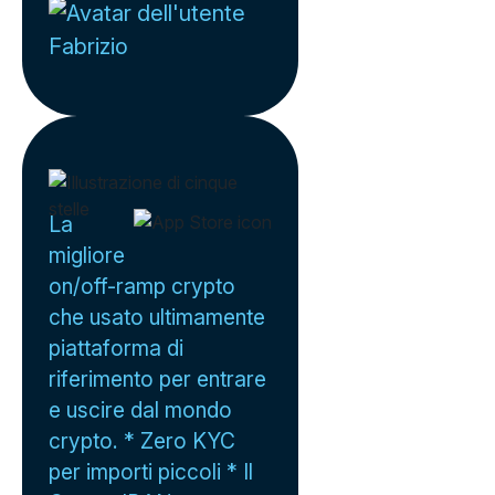
Fabrizio
La
migliore
on/off-ramp crypto
che usato ultimamente
piattaforma di
riferimento per entrare
e uscire dal mondo
crypto. * Zero KYC
per importi piccoli * Il