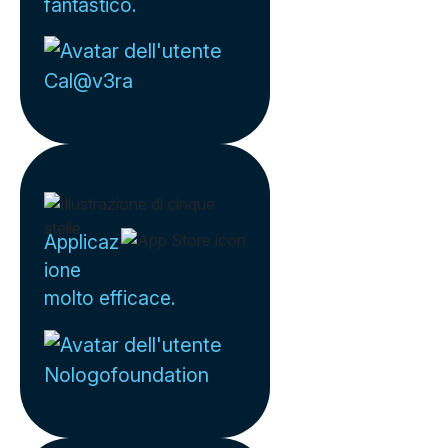
fantastico.
Cal@v3ra
Applicaz
ione
molto efficace.
Nologofoundation