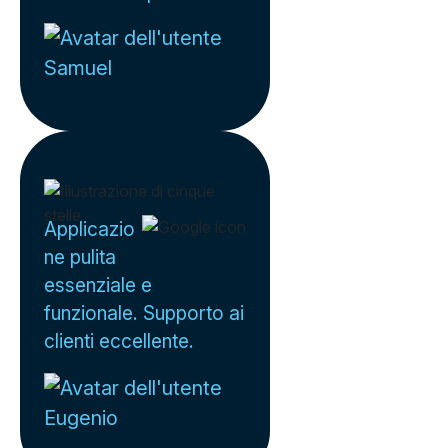
Samuel
Applicazio
ne pulita
essenziale e
funzionale. Supporto ai
clienti eccellente.
Eugenio