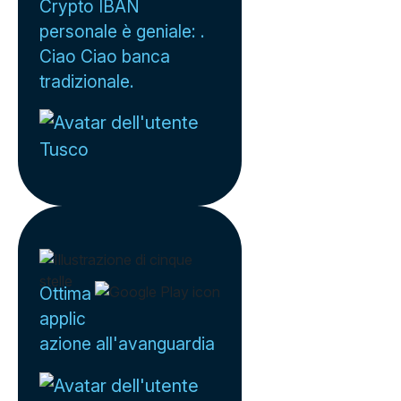
Crypto IBAN
personale è geniale: .
Ciao Ciao banca
tradizionale.
Tusco
Ottima
applic
azione all'avanguardia