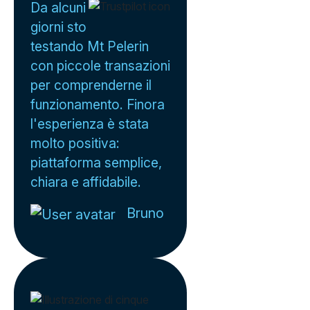
Da alcuni
giorni sto
testando Mt Pelerin
con piccole transazioni
per comprenderne il
funzionamento. Finora
l'esperienza è stata
molto positiva:
piattaforma semplice,
chiara e affidabile.
Bruno