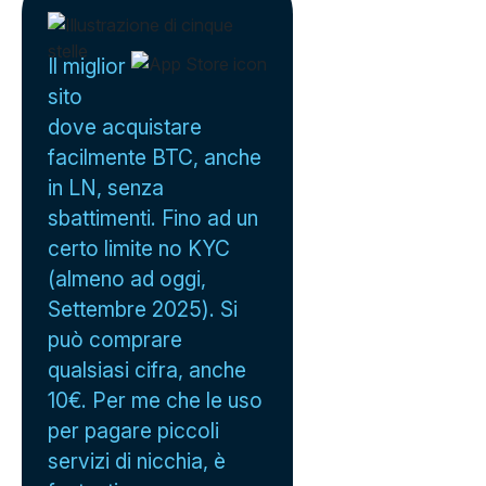
Il miglior
sito
dove acquistare
facilmente BTC, anche
in LN, senza
sbattimenti. Fino ad un
certo limite no KYC
(almeno ad oggi,
Settembre 2025). Si
può comprare
qualsiasi cifra, anche
10€. Per me che le uso
per pagare piccoli
servizi di nicchia, è