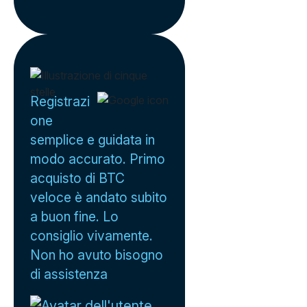
Registrazi
one
semplice e guidata in
modo accurato. Primo
acquisto di BTC
veloce è andato subito
a buon fine. Lo
consiglio vivamente.
Non ho avuto bisogno
di assistenza