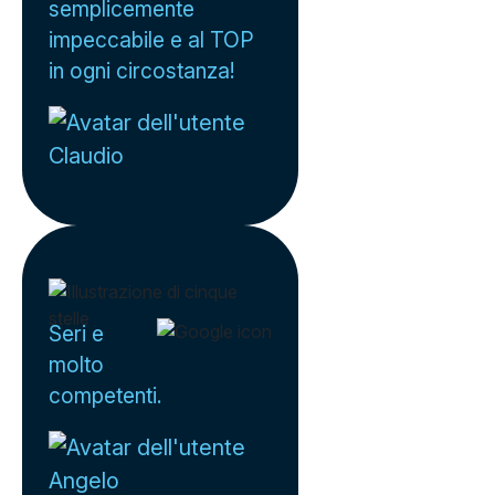
semplicemente
impeccabile e al TOP
in ogni circostanza!
Claudio
Seri e
molto
competenti.
Angelo