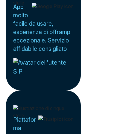
App
molto
facile da usare,
esperienza di offramp
eccezionale. Servizio
affidabile consigliato
S P
Piattafor
ma