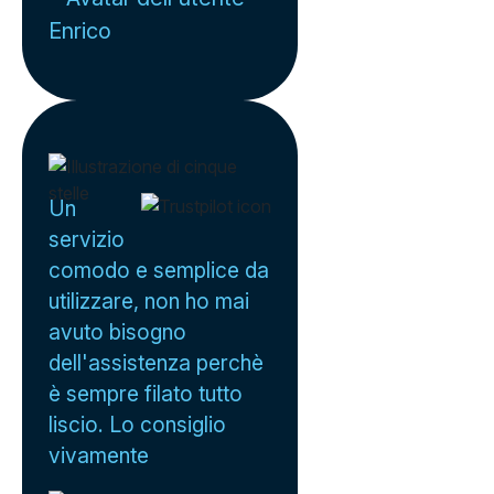
Enrico
Un
servizio
comodo e semplice da
utilizzare, non ho mai
avuto bisogno
dell'assistenza perchè
è sempre filato tutto
liscio. Lo consiglio
vivamente