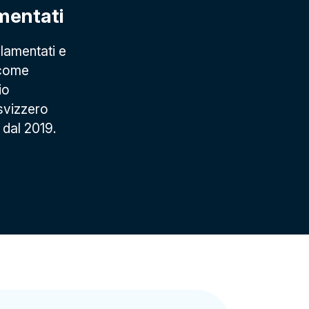
mentati
lamentati e
 come
io
 svizzero
 dal 2019.