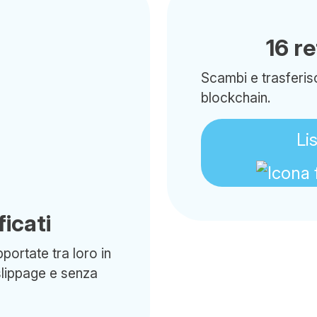
16 r
Scambi e trasferisc
blockchain.
Li
icati
portate tra loro in
slippage e senza