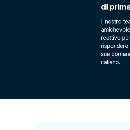
di prim
Il nostro t
amichevole
reattivo pe
rispondere a
sue domand
italiano.