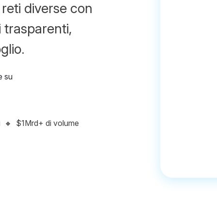
 reti diverse con
 trasparenti,
glio.
i
🔸
$1Mrd+ di volume