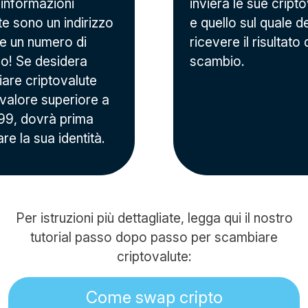
 informazioni
invierà le sue cripto
te sono un indirizzo
e quello sul quale d
 e un numero di
ricevere il risultato 
no! Se desidera
scambio.
are criptovalute
 valore superiore a
9, dovrà prima
are la sua identità.
Per istruzioni più dettagliate, legga qui il nostro
tutorial passo dopo passo per scambiare
criptovalute:
Come swap cripto