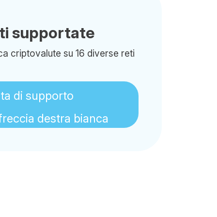
eti supportate
a criptovalute su 16 diverse reti
sta di supporto