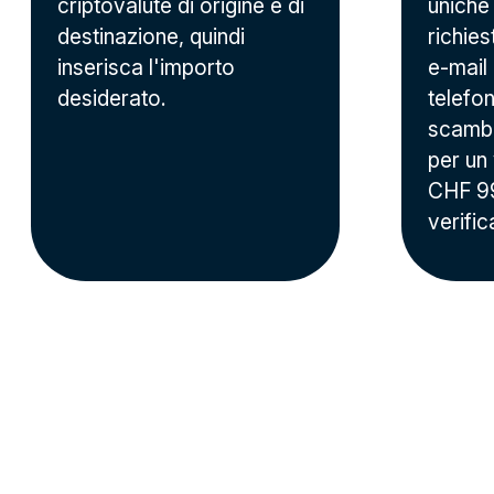
criptovalute di origine e di
uniche
destinazione, quindi
richies
inserisca l'importo
e-mail
desiderato.
telefo
scambi
per un
CHF 99
verific