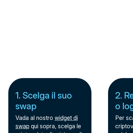
1. Scelga il suo
2. R
swap
o lo
Vada al nostro
widget di
Per sc
swap
qui sopra, scelga le
criptov