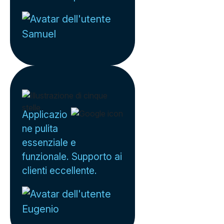
Samuel
Applicazio
ne pulita
essenziale e
funzionale. Supporto ai
clienti eccellente.
Eugenio