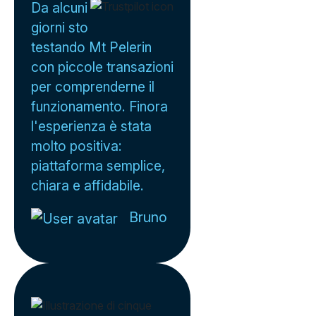
Da alcuni
giorni sto
testando Mt Pelerin
con piccole transazioni
per comprenderne il
funzionamento. Finora
l'esperienza è stata
molto positiva:
piattaforma semplice,
chiara e affidabile.
Bruno