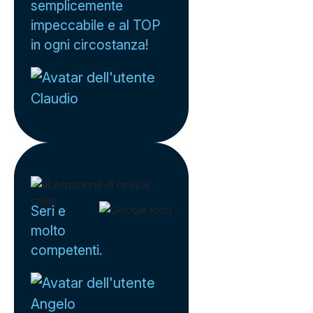
semplicemente
impeccabile e al TOP
in ogni circostanza!
Claudio
Seri e
molto
competenti.
Angelo