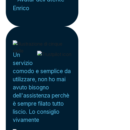
Enrico
Un
servizio
comodo e semplice da
utilizzare, non ho mai
avuto bisogno
dell'assistenza perchè
è sempre filato tutto
liscio. Lo consiglio
vivamente