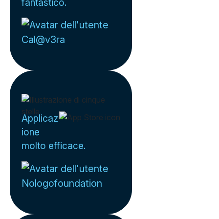
fantastico.
Cal@v3ra
Applicaz
ione
molto efficace.
Nologofoundation