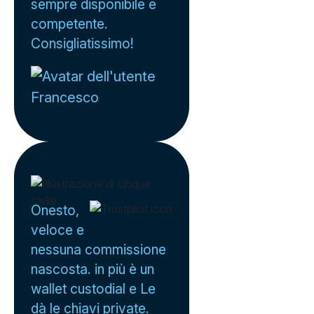
sempre disponibile e
competente.
Consigliatissimo!
Francesco
Onesto,
veloce e
nessuna commissione
nascosta. in più è un
wallet custodial e Le
dà le chiavi private.