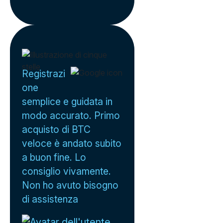
Registrazi
one
semplice e guidata in
modo accurato. Primo
acquisto di BTC
veloce è andato subito
a buon fine. Lo
consiglio vivamente.
Non ho avuto bisogno
di assistenza