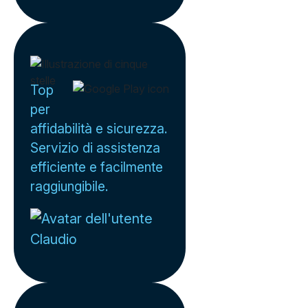
Top
per
affidabilità e sicurezza.
Servizio di assistenza
efficiente e facilmente
raggiungibile.
Claudio