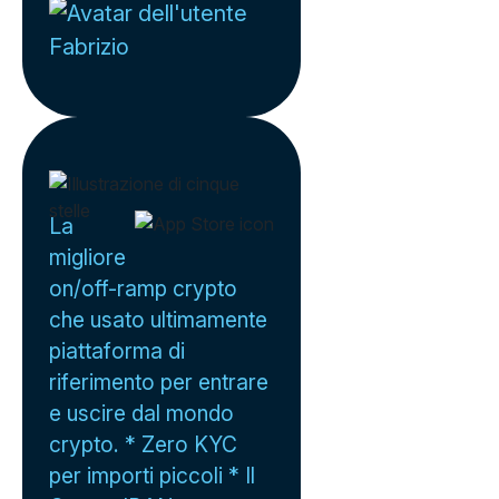
Fabrizio
La
migliore
on/off-ramp crypto
che usato ultimamente
piattaforma di
riferimento per entrare
e uscire dal mondo
crypto. * Zero KYC
per importi piccoli * Il