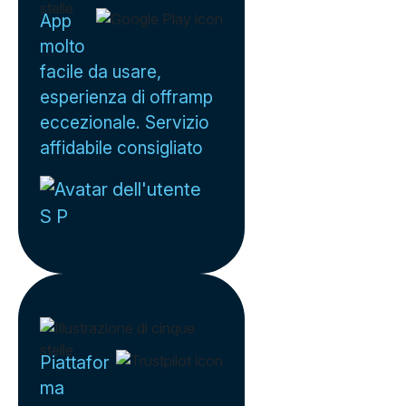
App
molto
facile da usare,
esperienza di offramp
eccezionale. Servizio
affidabile consigliato
S P
Piattafor
ma