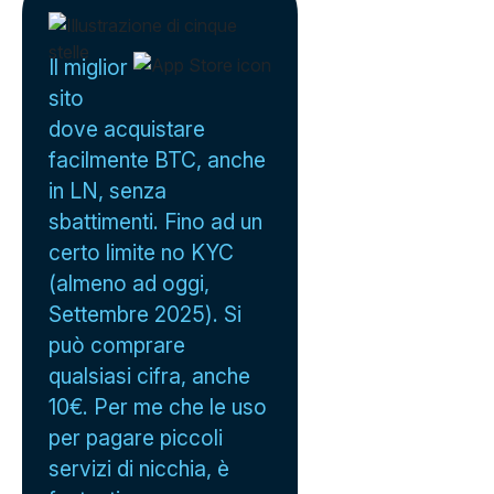
Il miglior
sito
dove acquistare
facilmente BTC, anche
in LN, senza
sbattimenti. Fino ad un
certo limite no KYC
(almeno ad oggi,
Settembre 2025). Si
può comprare
qualsiasi cifra, anche
10€. Per me che le uso
per pagare piccoli
servizi di nicchia, è