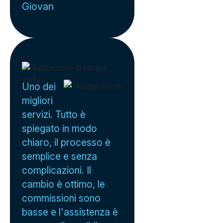
Giovan
Uno dei
migliori
servizi. Tutto è
spiegato in modo
chiaro, il processo è
semplice e senza
complicazioni. Il
cambio è ottimo, le
commissioni sono
basse e l'assistenza è