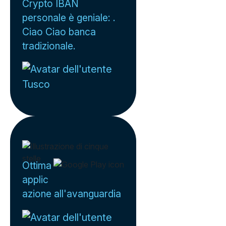
Crypto IBAN
personale è geniale: .
Ciao Ciao banca
tradizionale.
Tusco
Ottima
applic
azione all'avanguardia