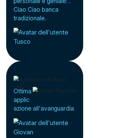
personale è geniale: .
Ciao Ciao banca
tradizionale.
Tusco
Ottima
applic
azione all'avanguardia
Giovan