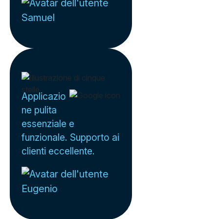
Samuel
Applicazio
ne pulita
essenziale e
funzionale. Supporto ai
clienti eccellente.
Eugenio