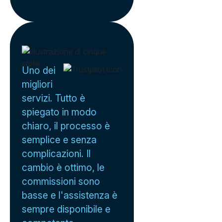
Uno dei
migliori
servizi. Tutto è
spiegato in modo
chiaro, il processo è
semplice e senza
complicazioni. Il
cambio è ottimo, le
commissioni sono
basse e l'assistenza è
sempre disponibile e