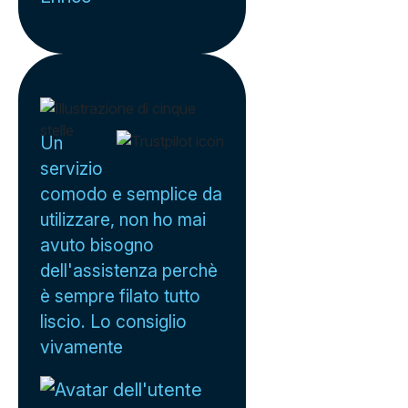
Un
servizio
comodo e semplice da
utilizzare, non ho mai
avuto bisogno
dell'assistenza perchè
è sempre filato tutto
liscio. Lo consiglio
vivamente