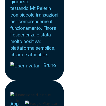
giorni sto
testando Mt Pelerin
con piccole transazioni
per comprenderne il
funzionamento. Finora
l'esperienza è stata
molto positiva:
piattaforma semplice,
chiara e affidabile.
Bruno
App