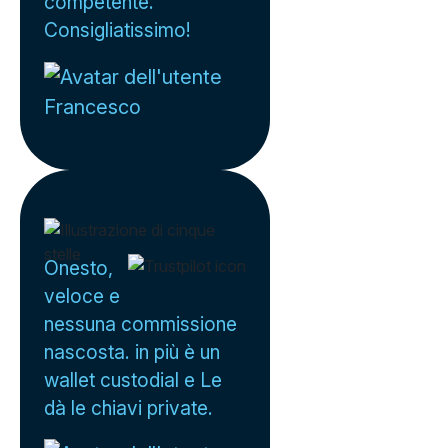
competente.
Consigliatissimo!
Francesco
Onesto,
veloce e
nessuna commissione
nascosta. in più è un
wallet custodial e Le
dà le chiavi private.