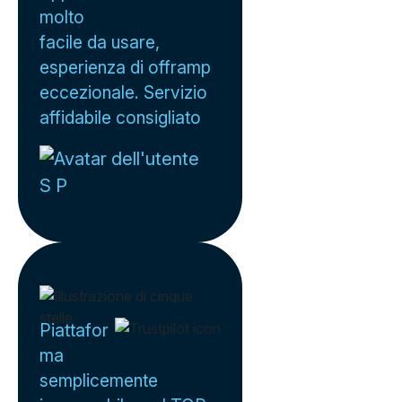
molto
facile da usare,
esperienza di offramp
eccezionale. Servizio
affidabile consigliato
S P
Piattafor
ma
semplicemente