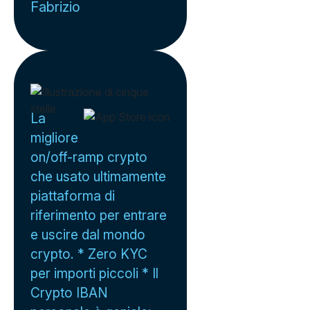
Fabrizio
La
migliore
on/off-ramp crypto
che usato ultimamente
piattaforma di
riferimento per entrare
e uscire dal mondo
crypto. * Zero KYC
per importi piccoli * Il
Crypto IBAN