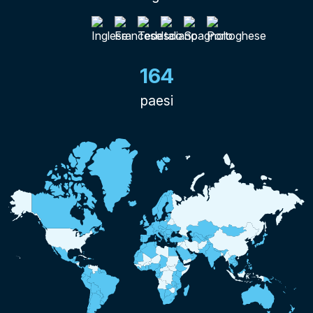
164
paesi