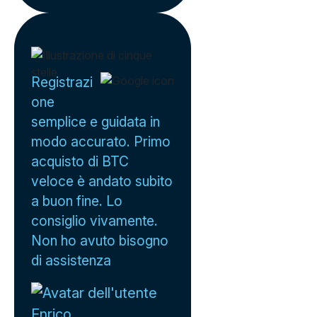
Registrazi
one
semplice e guidata in
modo accurato. Primo
acquisto di BTC
veloce è andato subito
a buon fine. Lo
consiglio vivamente.
Non ho avuto bisogno
di assistenza
Enrico