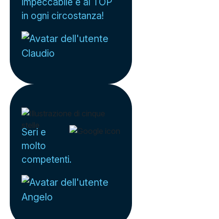
impeccabile e al TOP
in ogni circostanza!
Claudio
Seri e
molto
competenti.
Angelo