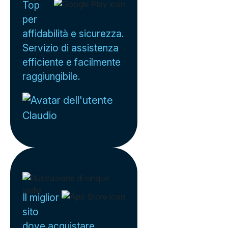
Top
per
affidabilità e sicurezza.
Servizio di assistenza
efficiente e facilmente
raggiungibile.
Claudio
Il miglior
sito
dove acquistare