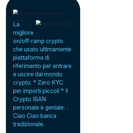
La
migliore
on/off-ramp crypto
che usato ultimamente
piattaforma di
riferimento per entrare
e uscire dal mondo
crypto. * Zero KYC
per importi piccoli * Il
Crypto IBAN
personale è geniale: .
Ciao Ciao banca
tradizionale.