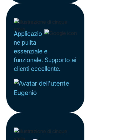
Applicazio
ne pulita
essenziale e
funzionale. Supporto ai
clienti eccellente.
Eugenio