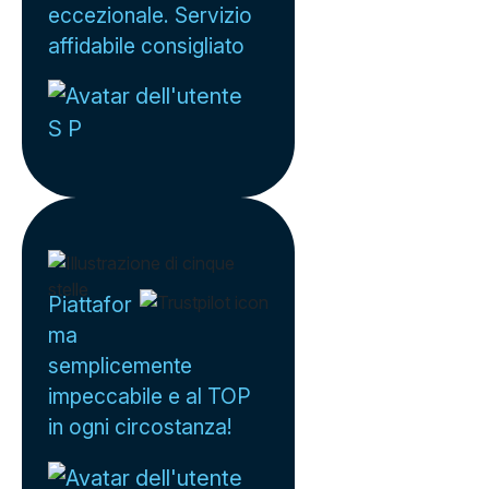
eccezionale. Servizio
affidabile consigliato
S P
Piattafor
ma
semplicemente
impeccabile e al TOP
in ogni circostanza!