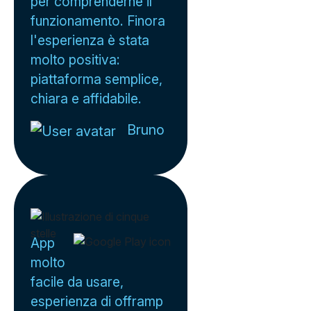
per comprenderne il
funzionamento. Finora
l'esperienza è stata
molto positiva:
piattaforma semplice,
chiara e affidabile.
Bruno
App
molto
facile da usare,
esperienza di offramp