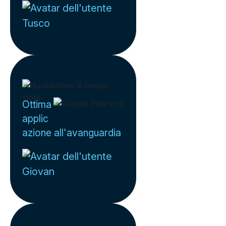
Tusco
Ottima
applic
azione all'avanguardia
Giovan