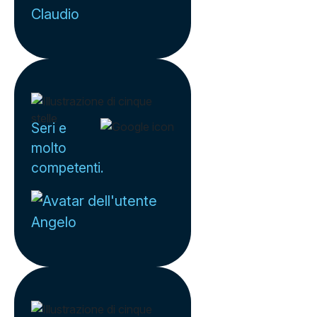
Claudio
Seri e
molto
competenti.
Angelo