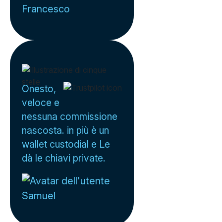
Francesco
Onesto,
veloce e
nessuna commissione
nascosta. in più è un
wallet custodial e Le
dà le chiavi private.
Samuel