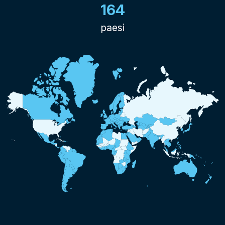
164
paesi