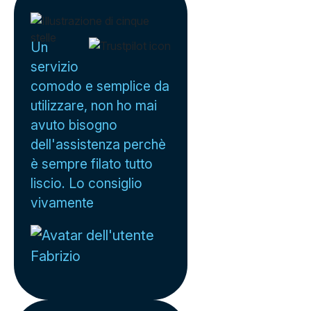
Un
servizio
comodo e semplice da
utilizzare, non ho mai
avuto bisogno
dell'assistenza perchè
è sempre filato tutto
liscio. Lo consiglio
vivamente
Fabrizio