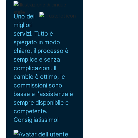
Uno dei
migliori
servizi. Tutto è
spiegato in modo
chiaro, il processo è
semplice e senza
complicazioni. Il
cambio è ottimo, le
commissioni sono
basse e l'assistenza è
sempre disponibile e
competente.
Consigliatissimo!