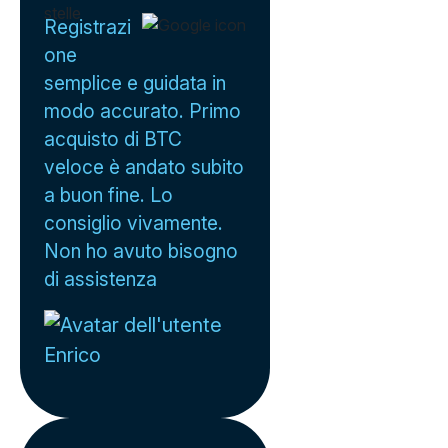
Registrazi
one
semplice e guidata in
modo accurato. Primo
acquisto di BTC
veloce è andato subito
a buon fine. Lo
consiglio vivamente.
Non ho avuto bisogno
di assistenza
Enrico