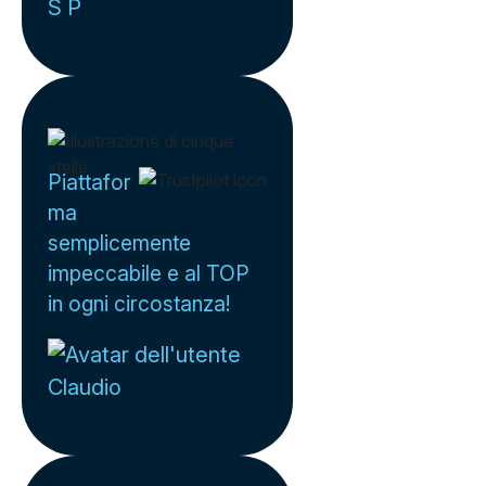
S P
Piattafor
ma
semplicemente
impeccabile e al TOP
in ogni circostanza!
Claudio