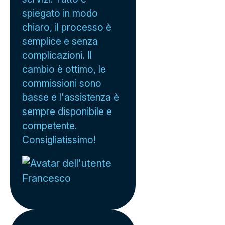
spiegato in modo
chiaro, il processo è
semplice e senza
complicazioni. Il
cambio è ottimo, le
commissioni sono
basse e l'assistenza è
sempre disponibile e
competente.
Consigliatissimo!
Francesco