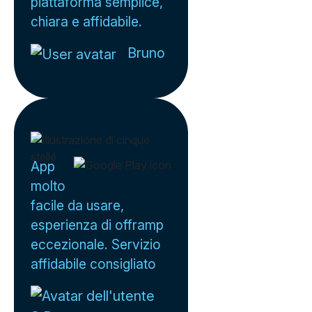
piattaforma semplice,
chiara e affidabile.
Bruno
App
molto
facile da usare,
esperienza di offramp
eccezionale. Servizio
affidabile consigliato