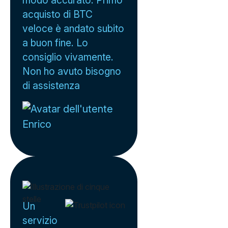
acquisto di BTC
veloce è andato subito
a buon fine. Lo
consiglio vivamente.
Non ho avuto bisogno
di assistenza
Enrico
Un
servizio