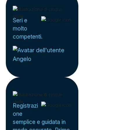
Seri e
molto
competenti.
Angelo
Registrazi
one
semplice e guidata in
modo accurato. Primo