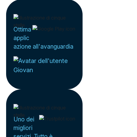
Ottima
applic
azione all'avanguardia
Giovan
Uno dei
migliori
servizi. Tutto è