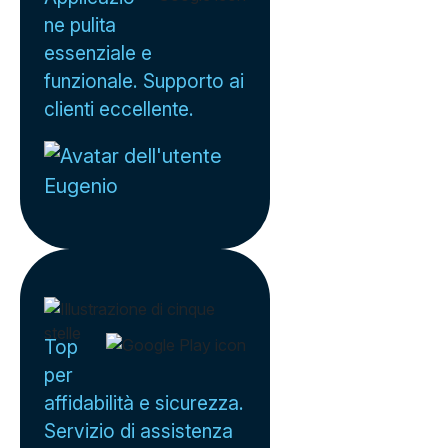
ne pulita
essenziale e
funzionale. Supporto ai
clienti eccellente.
Eugenio
Top
per
affidabilità e sicurezza.
Servizio di assistenza