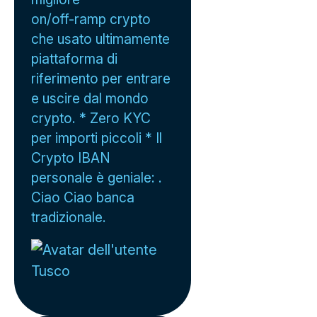
on/off-ramp crypto
che usato ultimamente
piattaforma di
riferimento per entrare
e uscire dal mondo
crypto. * Zero KYC
per importi piccoli * Il
Crypto IBAN
personale è geniale: .
Ciao Ciao banca
tradizionale.
Tusco