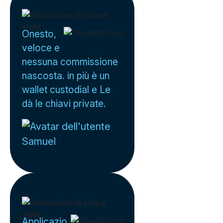
Onesto,
veloce e
nessuna commissione
nascosta. in più è un
wallet custodial e Le
dà le chiavi private.
Samuel
Applicazio