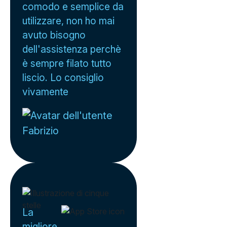
comodo e semplice da
utilizzare, non ho mai
avuto bisogno
dell'assistenza perchè
è sempre filato tutto
liscio. Lo consiglio
vivamente
Fabrizio
La
migliore