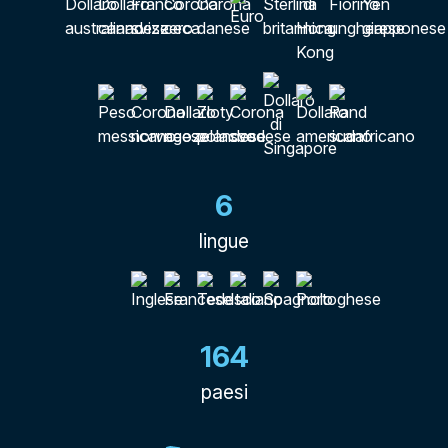
6
lingue
164
paesi