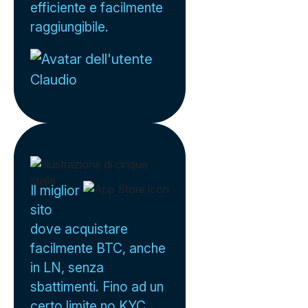
efficiente e facilmente
raggiungibile.
Claudio
Il miglior
sito
dove acquistare
facilmente BTC, anche
in LN, senza
sbattimenti. Fino ad un
certo limite no KYC