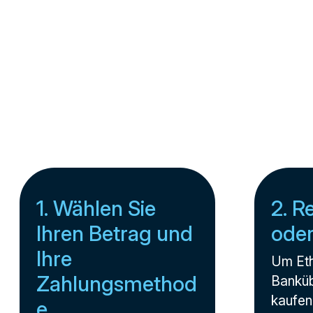
1. Wählen Sie
2. R
Ihren Betrag und
ode
Ihre
Um Et
Zahlungsmethod
Banküb
kaufen,
e