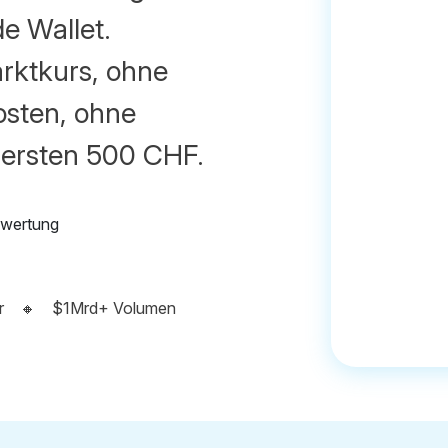
e Wallet.
arktkurs, ohne
osten, ohne
 ersten 500 CHF.
r
🔸
$1Mrd+ Volumen