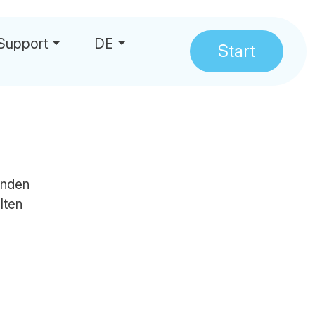
Support
DE
Start
hrungen
inden
lten