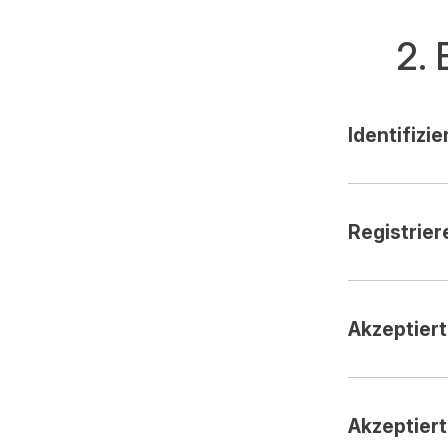
2. 
Identifizi
Registrie
Akzeptier
Akzeptier