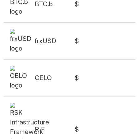
BTC.b
$
frxUSD
$
CELO
$
RIF
$