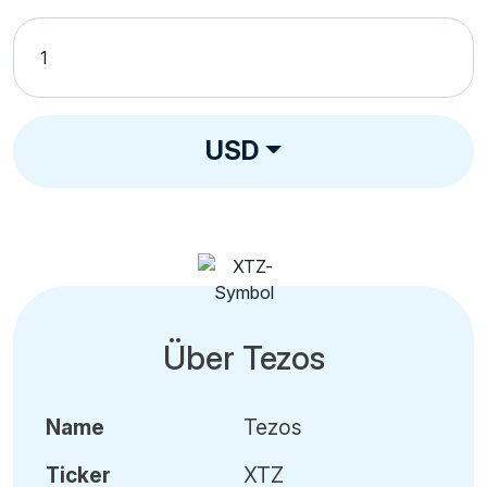
USD
Über Tezos
Name
Tezos
Ticker
XTZ