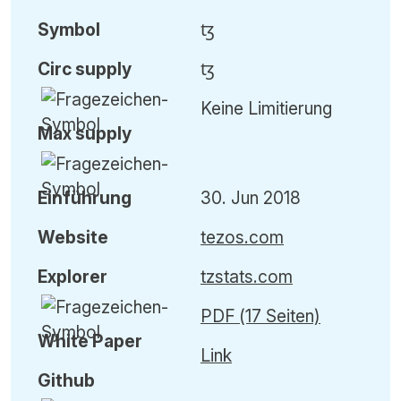
Symbol
ꜩ
Circ
supply
ꜩ
Keine Limitierung
Max
supply
Einführung
30. Jun 2018
Website
tezos.com
Explorer
tzstats.com
PDF (17 Seiten)
White Paper
Link
Github