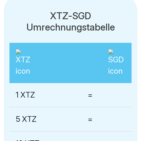
XTZ-SGD
Umrechnungstabelle
1 XTZ
=
5 XTZ
=