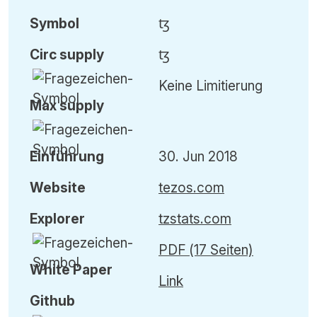
Symbol
ꜩ
Circ
supply
ꜩ
Keine Limitierung
Max
supply
Einführung
30. Jun 2018
Website
tezos.com
Explorer
tzstats.com
PDF (17 Seiten)
White Paper
Link
Github