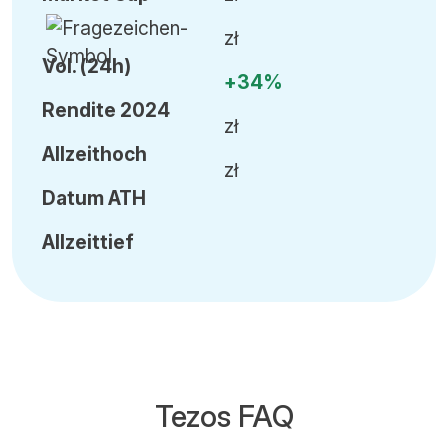
zł
Vol
.
(24h)
+34%
Rendite 2024
zł
Allzeithoch
zł
Datum
ATH
Allzeittief
Tezos FAQ