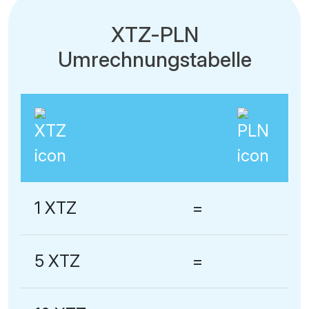
XTZ-PLN
Umrechnungstabelle
1 XTZ
=
5 XTZ
=