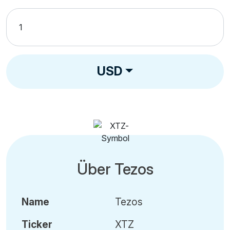
USD
Über Tezos
Name
Tezos
Ticker
XTZ