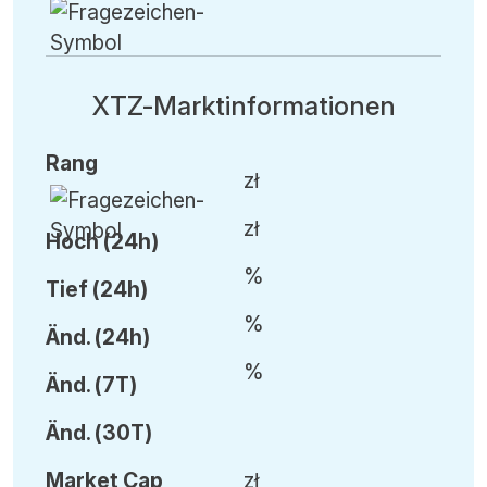
XTZ-Marktinformationen
Rang
zł
zł
Hoch (24h)
%
Tief (24h)
%
Änd.
(24h)
%
Änd.
(7T)
Änd.
(30T)
Market Cap
zł