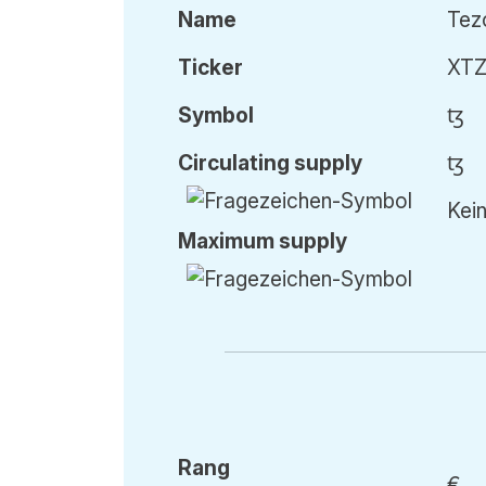
Name
Tez
Ticker
XT
Symbol
ꜩ
Circ
ulating
supply
ꜩ
Kein
Max
imum
supply
Rang
€