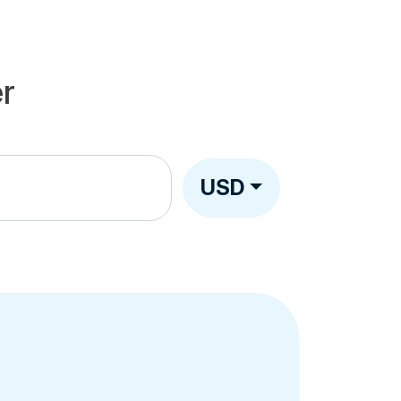
r
USD