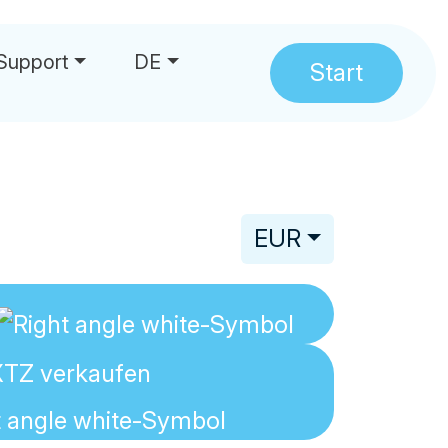
Support
DE
Start
hrungen
EUR
XTZ
verkaufen