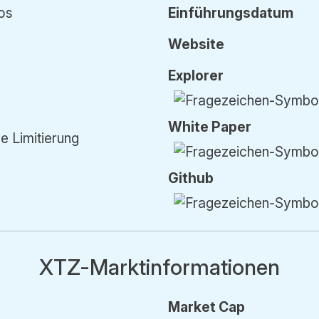
os
Einführung
sdatum
Z
Website
Explorer
White Paper
e Limitierung
Github
XTZ-Marktinformationen
Market Cap