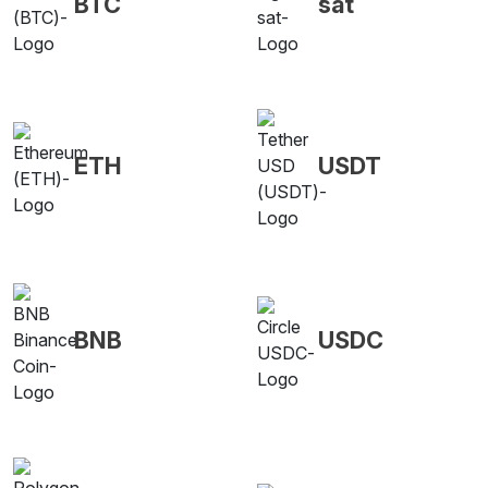
BTC
sat
ETH
USDT
BNB
USDC